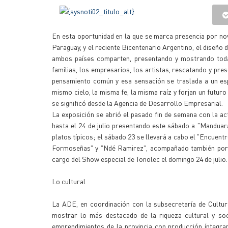
En esta oportunidad en la que se marca presencia por no
Paraguay, y el reciente Bicentenario Argentino, el diseño 
ambos países comparten, presentando y mostrando todas
familias, los empresarios, los artistas, rescatando y pr
pensamiento común y esa sensación se traslada a un es
mismo cielo, la misma fe, la misma raíz y forjan un futu
se significó desde la Agencia de Desarrollo Empresarial.
La exposición se abrió el pasado fin de semana con la actu
hasta el 24 de julio presentando este sábado a "Manduará
platos típicos; el sábado 23 se llevará a cabo el "Encuent
Formoseñas" y "Ndé Ramirez", acompañado también por de
cargo del Show especial de Tonolec el domingo 24 de julio.
Lo cultural
La ADE, en coordinación con la subsecretaría de Cultur
mostrar lo más destacado de la riqueza cultural y soc
emprendimientos de la provincia con producción íntegr