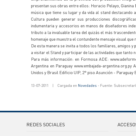
presentan sus obras entre ellos: Horacio Pelayo, Gianina
música que tiene su lugar y da vida al stand destacando
Cultura pueden generar sus producciones discográfica
indumentaria y accesorios en manos de diseñadores indep
tributo a la invaluable tarea del quizás el más trascenden
homenaje que muestra el contundente mensaje visual que 
De esta manera se invita a todos los familiares, amigos y
a visitar el Stand y participar de las actividades que tanto
Para más información: en Formosa ADE: www.adeformo
Argentina en Paraguay www.embajada-argentina.org.py A
Unidos y Brasil Edificio UIP, 2° piso Asunción - Paraguay E
13-07-2011
|
Cargada en
Novedades
- Fuente: Subsecretar
REDES SOCIALES
ACCESO