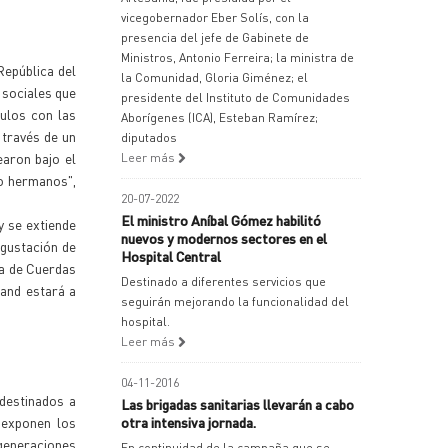
vicegobernador Eber Solís, con la
presencia del jefe de Gabinete de
Ministros, Antonio Ferreira; la ministra de
República del
la Comunidad, Gloria Giménez; el
 sociales que
presidente del Instituto de Comunidades
ulos con las
Aborígenes (ICA), Esteban Ramírez;
 través de un
diputados
aron bajo el
Leer más
mo hermanos",
20-07-2022
El ministro Aníbal Gómez habilitó
y se extiende
nuevos y modernos sectores en el
egustación de
Hospital Central
ta de Cuerdas
Destinado a diferentes servicios que
and estará a
seguirán mejorando la funcionalidad del
hospital.
Leer más
04-11-2016
 destinados a
Las brigadas sanitarias llevarán a cabo
 exponen los
otra intensiva jornada.
generaciones
En continuidad de la campaña que se