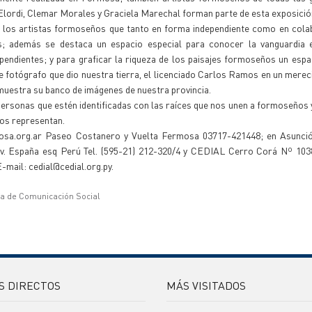
 Elordi, Clemar Morales y Graciela Marechal forman parte de esta exposició
 a los artistas formoseños que tanto en forma independiente como en col
s; además se destaca un espacio especial para conocer la vanguardia 
endientes; y para graficar la riqueza de los paisajes formoseños un espa
te fotógrafo que dio nuestra tierra, el licenciado Carlos Ramos en un merec
muestra su banco de imágenes de nuestra provincia.
 personas que estén identificadas con las raíces que nos unen a formoseños
 nos representan.
sa.org.ar Paseo Costanero y Vuelta Fermosa 03717-421448; en Asunci
v. España esq Perú Tel. (595-21) 212-320/4 y CEDIAL Cerro Corá Nº 103
-mail: cedial@cedial.org.py.
ía de Comunicación Social
S DIRECTOS
MÁS VISITADOS