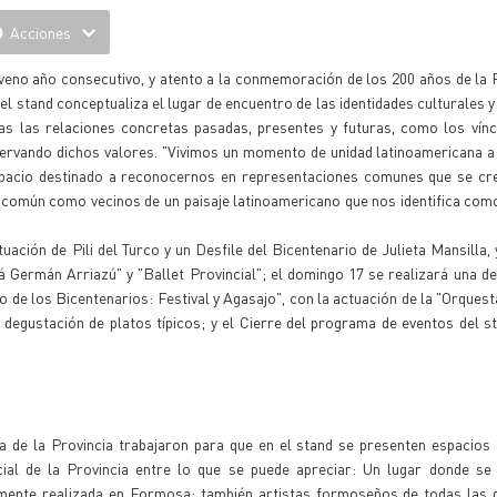
Acciones
veno año consecutivo, y atento a la conmemoración de los 200 años de la 
del stand conceptualiza el lugar de encuentro de las identidades culturales y
 las relaciones concretas pasadas, presentes y futuras, como los vínc
eservando dichos valores. "Vivimos un momento de unidad latinoamericana a
pacio destinado a reconocernos en representaciones comunes que se cre
ro común como vecinos de un paisaje latinoamericano que nos identifica co
ación de Pili del Turco y un Desfile del Bicentenario de Julieta Mansilla, 
 Germán Arriazú" y "Ballet Provincial"; el domingo 17 se realizará una d
ro de los Bicentenarios: Festival y Agasajo", con la actuación de la "Orques
gustación de platos típicos; y el Cierre del programa de eventos del st
a de la Provincia trabajaron para que en el stand se presenten espacios
ial de la Provincia entre lo que se puede apreciar: Un lugar donde se
amente realizada en Formosa; también artistas formoseños de todas las 