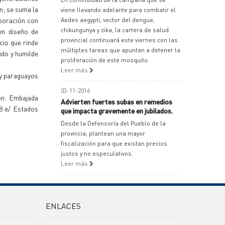
n; se suma la
viene llevando adelante para combatir el
aboración con
Aedes aegypti, vector del dengue,
chikungunya y zika, la cartera de salud
en diseño de
provincial continuará este viernes con las
cio que rinde
múltiples tareas que apuntan a detener la
ido y humilde
proliferación de este mosquito.
Leer más
 y paraguayos
03-11-2016
ón: Embajada
Advierten fuertes subas en remedios
8 e/ Estados
que impacta gravemente en jubilados.
Desde la Defensoría del Pueblo de la
provincia, plantean una mayor
fiscalización para que existan precios
justos y no especulativos.
Leer más
ENLACES