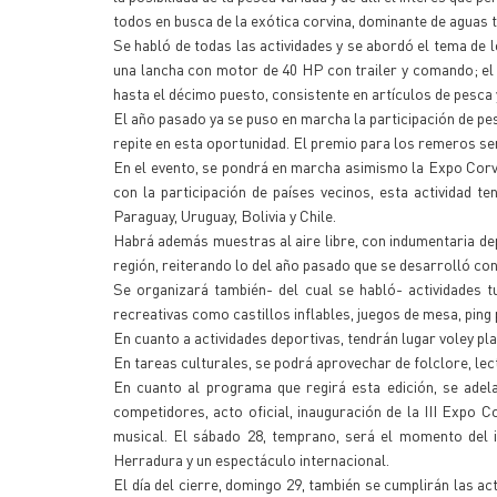
todos en busca de la exótica corvina, dominante de aguas 
Se habló de todas las actividades y se abordó el tema de
una lancha con motor de 40 HP con trailer y comando; el 
hasta el décimo puesto, consistente en artículos de pesca
El año pasado ya se puso en marcha la participación de pes
repite en esta oportunidad. El premio para los remeros se
En el evento, se pondrá en marcha asimismo la Expo Corvi
con la participación de países vecinos, esta actividad t
Paraguay, Uruguay, Bolivia y Chile.
Habrá además muestras al aire libre, con indumentaria de
región, reiterando lo del año pasado que se desarrolló co
Se organizará también- del cual se habló- actividades tu
recreativas como castillos inflables, juegos de mesa, ping
En cuanto a actividades deportivas, tendrán lugar voley play
En tareas culturales, se podrá aprovechar de folclore, lect
En cuanto al programa que regirá esta edición, se adela
competidores, acto oficial, inauguración de la III Expo C
musical. El sábado 28, temprano, será el momento del i
Herradura y un espectáculo internacional.
El día del cierre, domingo 29, también se cumplirán las a