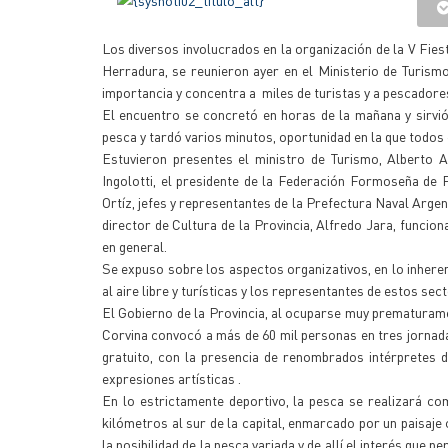
Los diversos involucrados en la organización de la V Fiest
Herradura, se reunieron ayer en el Ministerio de Turismo
importancia y concentra a miles de turistas y a pescadores
El encuentro se concretó en horas de la mañana y sirvió
pesca y tardó varios minutos, oportunidad en la que todos 
Estuvieron presentes el ministro de Turismo, Alberto A
Ingolotti, el presidente de la Federación Formoseña de 
Ortíz, jefes y representantes de la Prefectura Naval Argen
director de Cultura de la Provincia, Alfredo Jara, funcio
en general.
Se expuso sobre los aspectos organizativos, en lo inherent
al aire libre y turísticas y los representantes de estos se
El Gobierno de la Provincia, al ocuparse muy prematuramente
Corvina convocó a más de 60 mil personas en tres jornadas
gratuito, con la presencia de renombrados intérpretes d
expresiones artísticas .
En lo estrictamente deportivo, la pesca se realizará co
kilómetros al sur de la capital, enmarcado por un paisaje
la posibilidad de la pesca variada y de allí el interés que