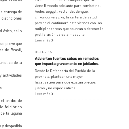
viene llevando adelante para combatir el
la entrega de
Aedes aegypti, vector del dengue,
chikungunya y zika, la cartera de salud
 distinciones
provincial continuará este viernes con las
múltiples tareas que apuntan a detener la
 éxito, se lo
proliferación de este mosquito.
Leer más
 se prevé que
es de Brasil,
03-11-2016
Advierten fuertes subas en remedios
rística de la
que impacta gravemente en jubilados.
Desde la Defensoría del Pueblo de la
y actividades
provincia, plantean una mayor
fiscalización para que existan precios
a.
justos y no especulativos.
Leer más
 el arribo de
lo folclórico
de la laguna
s y despedida