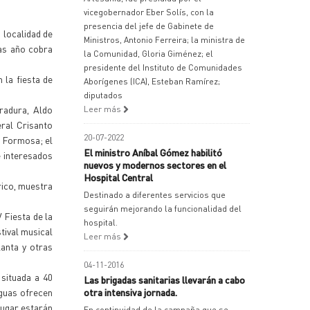
vicegobernador Eber Solís, con la
presencia del jefe de Gabinete de
 localidad de
Ministros, Antonio Ferreira; la ministra de
ras año cobra
la Comunidad, Gloria Giménez; el
presidente del Instituto de Comunidades
 la fiesta de
Aborígenes (ICA), Esteban Ramírez;
diputados
radura, Aldo
Leer más
eral Crisanto
20-07-2022
n Formosa; el
El ministro Aníbal Gómez habilitó
e interesados
nuevos y modernos sectores en el
Hospital Central
rico, muestra
Destinado a diferentes servicios que
seguirán mejorando la funcionalidad del
V Fiesta de la
hospital.
tival musical
Leer más
lanta y otras
04-11-2016
 situada a 40
Las brigadas sanitarias llevarán a cabo
aguas ofrecen
otra intensiva jornada.
 lugar estarán
En continuidad de la campaña que se