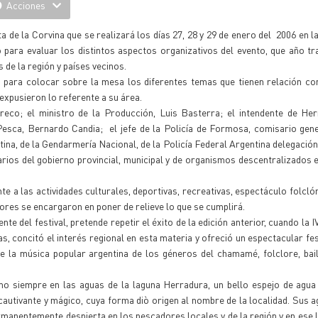
Acciones
a de la Corvina que se realizará los días 27, 28 y 29 de enero del 2006 en la
 para evaluar los distintos aspectos organizativos del evento, que año t
 de la región y países vecinos.
 para colocar sobre la mesa los diferentes temas que tienen relación con
expusieron lo referente a su área.
reco; el ministro de la Producción, Luis Basterra; el intendente de Her
Pesca, Bernardo Candia; el jefe de la Policía de Formosa, comisario gen
tina, de la Gendarmería Nacional, de la Policía Federal Argentina delegació
narios del gobierno provincial, municipal y de organismos descentralizados 
e a las actividades culturales, deportivas, recreativas, espectáculo folcló
ctores se encargaron en poner de relieve lo que se cumplirá.
 del festival, pretende repetir el éxito de la edición anterior, cuando la I
, concitó el interés regional en esta materia y ofreció un espectacular fes
e la música popular argentina de los géneros del chamamé, folclore, bai
mo siempre en las aguas de la laguna Herradura, un bello espejo de agua
 cautivante y mágico, cuya forma diò origen al nombre de la localidad. Sus 
 permanentemente despierta en los pescadores locales y de la región y en ese