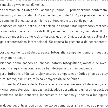
tranquilas y vive en cardúmenes.
 los premios en la Categoría Lanchas y Remos. El primer premio contempla 
segundo, un motor de 8 HP y el tercero, uno de 4 HP y se prevé entrega de
 y camping. Se realizará asimismo sorteos entre los participantes.
cadores en canoa, para que participen los deportistas lugareños y merced al
rá un motor fuera de borda de 8 HP y el segundo, lo mismo, pero de 4 HP.
na, con muestra comercial, artesanal, gastronómica, servicios y cultural y
enga características internacional. Se espera la presencia de representant
portiva, elementos náuticos, pesca, fotografía, campamentismo y muestra tu
n muy buen suceso.
rísticas como paseos en lanchas, safaris fotográficos, avistaje de aves 
 pong, metegol, y un concurso de barrilete para los más pequeños.
ero, fútbol, triatlón, canotaje y veleros, competencia náutica y tenis de play
ura, teatro, escultura, música y proyección de películas.
ntó que la V Fiesta de la Corvina arrancará el viernes 27 de enero, con
orvina, competencias náuticas, actividades recreativas y un gran espectácu
zamiento de las banderas, lanzamiento de canoas y lanchas a las aguas 
ctividades deportivas con un almuerzo de camaradería, la entrega de premio