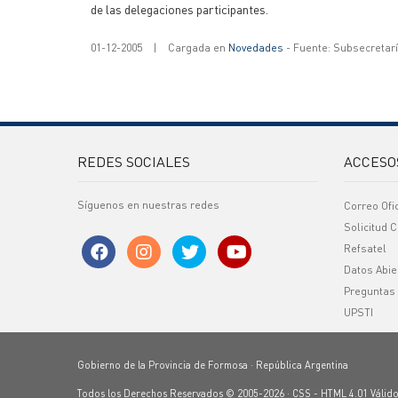
de las delegaciones participantes.
01-12-2005
|
Cargada en
Novedades
- Fuente: Subsecretar
REDES SOCIALES
ACCESO
Síguenos en nuestras redes
Correo Ofi
Solicitud C
Refsatel
Datos Abie
Preguntas
UPSTI
Gobierno de la Provincia de Formosa · República Argentina
Todos los Derechos Reservados © 2005-2026 ·
CSS
-
HTML 4.01
Válid