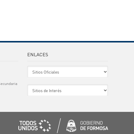
ENLACES
Sitio Oficiales
Secundaria
Sitio de Interes
)