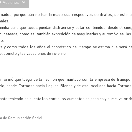
Acciones
firmados, porque aún no han firmado sus respectivos contratos, se estim
nales.
milia para que todos puedan distraerse y estar contenidos, desde el cine, 
 y jineteada, como así también exposición de maquinarias y automóviles, la
co.
oras y como todos los años el pronóstico del tiempo se estima que será d
l pomelo y las vacaciones de invierno.
informó que luego de la reunión que mantuvo con la empresa de transpor
melo, desde Formosa hacia Laguna Blanca y de esa localidad hacia Formos
te teniendo en cuenta los continuos aumentos de pasajes y que el valor 
ía de Comunicación Social