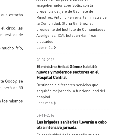
vicegobernador Eber Solís, con la
presencia del jefe de Gabinete de
a que estarán
Ministros, Antonio Ferreira; la ministra de
la Comunidad, Gloria Giménez; el
el circo, las
presidente del Instituto de Comunidades
s muestras de
Aborígenes (ICA), Esteban Ramírez;
diputados
e mucho frío,
Leer más
20-07-2022
El ministro Aníbal Gómez habilitó
nuevos y modernos sectores en el
Hospital Central
te Godoy, se
Destinado a diferentes servicios que
a, será de 50
seguirán mejorando la funcionalidad del
hospital.
de los mismos
Leer más
04-11-2016
Las brigadas sanitarias llevarán a cabo
otra intensiva jornada.
En continuidad de la campaña que se