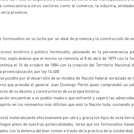
a convocatoria a otros sectores como el comercio, la industria, entidade
en la provincia.
los formoseños en su lucha por un ideal de provincia y la construcción de 
.
roceso histórico y político formoseño, jalonando en la perseverancia po
erno, explicándose que el mismo se remonta al 8 de abril de 1879 con la fu
ntinúa el 16 de octubre de 1884 con la creación del Territorio Nacional
a provincialización, por ley 14.408.
ue posible por el desarrollo de un modelo de Nación federal enraizado en l
erno que presidía el general Juan Domingo Perón quien comprendió-se señ
ces de su destino y constructores de su propia historia.
zación encuentran a un pueblo maduro que enfrentó y superó las adversida
píritu en los momentos más difíciles que vivió la Nación toda, sostenido p
stá materializando efectivamente por obra y gracia los hijos de esta tierra
pliegue pleno de nuestras potencialidades, tarea que los formoseños llev
dos con la defensa del bien común a través de la práctica de la solidaridad, 