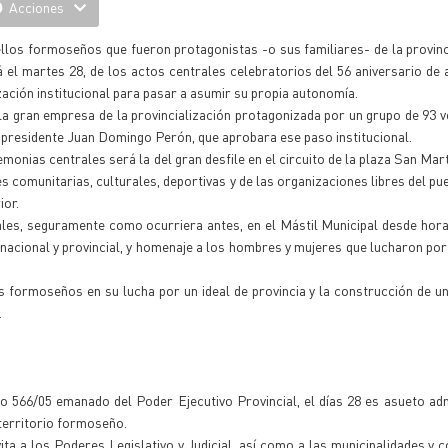
Acciones
 ellos formoseños que fueron protagonistas -o sus familiares- de la provinc
 el martes 28, de los actos centrales celebratorios del 56 aniversario de 
zación institucional para pasar a asumir su propia autonomía.
a gran empresa de la provincialización protagonizada por un grupo de 93 v
 presidente Juan Domingo Perón, que aprobara ese paso institucional.
monias centrales será la del gran desfile en el circuito de la plaza San Mart
es comunitarias, culturales, deportivas y de las organizaciones libres del pu
ior.
rales, seguramente como ocurriera antes, en el Mástil Municipal desde ho
nacional y provincial, y homenaje a los hombres y mujeres que lucharon por
los formoseños en su lucha por un ideal de provincia y la construcción de 
.
 566/05 emanado del Poder Ejecutivo Provincial, el días 28 es asueto adm
l territorio formoseño.
ita a los Poderes Legislativo y Judicial, así como a las municipalidades y 