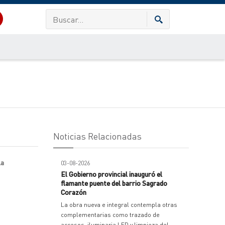
Noticias Relacionadas
la
03-08-2026
El Gobierno provincial inauguró el
flamante puente del barrio Sagrado
Corazón
La obra nueva e integral contempla otras
complementarias como trazado de
accesos, iluminaria LED y limpieza del