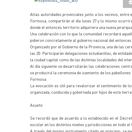
Altas autoridades provinciales junto a los vecinos, entre
Formosa, compartirán el día lunes 27 y lo mismo ocurrirá
donde el entonces territorio adquiriera una nueva jerarqui
Una celebración con lo que la comunidad recordará aquell
pidieron concretamente al gobierno nacional del entonces
Organizado por el Gobierno de la Provincia, una de las cere
las 20. Participarán delegaciones estudiantiles, de entidad
la ciudad capital como de las distintas localidades del inter
Al día siguiente se desarrollarán las celebraciones cent
se producirá la ceremonia de izamiento de los pabellones 
Formosa.
La evocación es útil para revalorizar el sentimiento de 
organizada, conducida y gobernada por hijos de esta tierra
Asueto
Se recordó que de acuerdo a lo establecido en el Decreto
escolar en los distintos niveles y jurisdicciones en todo e
A través del mismo instrumento citado en principio, se inv