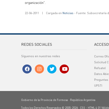
organización".
22-06-2011
|
Cargada en
Noticias
- Fuente: Subsecretaría 
REDES SOCIALES
ACCESO
Síguenos en nuestras redes
Correo Ofi
Solicitud C
Refsatel
Datos Abie
Preguntas
UPSTI
Gobierno de la Provincia de Formosa · República Argentina
Todos los Derechos Reservados © 2005-2026 ·
CSS
-
HTML 4.01
Válid