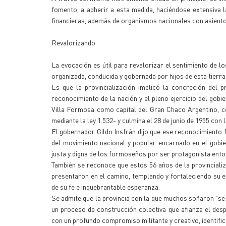
fomento, a adherir a esta medida, haciéndose extensiva l
financieras, además de organismos nacionales con asiento 
Revalorizando
La evocación es útil para revalorizar el sentimiento de 
organizada, conducida y gobernada por hijos de esta tierra
Es que la provincialización implicó la concreción del p
reconocimiento de la nación y el pleno ejercicio del gobi
Villa Formosa como capital del Gran Chaco Argentino, co
mediante la ley 1.532- y culmina el 28 de junio de 1955 con l
El gobernador Gildo Insfrán dijo que ese reconocimiento f
del movimiento nacional y popular encarnado en el gobi
justa y digna de los formoseños por ser protagonista enton
También se reconoce que estos 56 años de la provinciali
presentaron en el camino, templando y fortaleciendo su es
de su fe e inquebrantable esperanza.
Se admite que la provincia con la que muchos soñaron "se e
un proceso de construcción colectiva que afianza el des
con un profundo compromiso militante y creativo, identifica