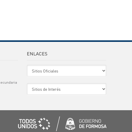
ENLACES
Sitio Oficiales
Secundaria
Sitio de Interes
)