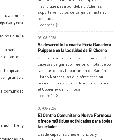
riacho que pasa por debajo. Además,
soporta vehículos de carga de hasta 25
ialización de
toneladas.
aquella gesta
Leer más
ecinos que le
03-08-2026
Se desarrolló la cuarta Feria Ganadera
ín a partir de
Paippera en la localidad de El Chorro
eblo, tanto de
Con éxito se comercializaron más de 700
cabezas de ganado. Fueron un total de 55
ras tempranas
familias de los Departamentos Ramón
 ver grande a
Lista y Matacos las que ofrecieron su
hacienda en esta jornada impulsada por
el Gobierno de Formosa.
una comunidad
Leer más
03-08-2026
El Centro Comunitario Nueva Formosa
ofrece múltiples actividades para todas
inistrativo y
las edades
Desde capacitaciones en oficios y
comisiones de