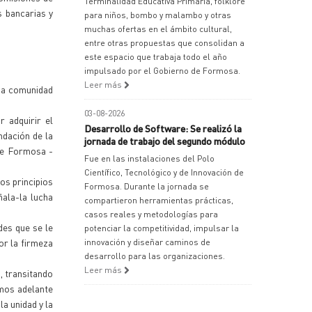
Terminalidad Educativa Primaria, folklore
s bancarias y
para niños, bombo y malambo y otras
muchas ofertas en el ámbito cultural,
entre otras propuestas que consolidan a
este espacio que trabaja todo el año
impulsado por el Gobierno de Formosa.
Leer más
una comunidad
03-08-2026
r adquirir el
Desarrollo de Software: Se realizó la
ndación de la
jornada de trabajo del segundo módulo
 de Formosa -
Fue en las instalaciones del Polo
Científico, Tecnológico y de Innovación de
os principios
Formosa. Durante la jornada se
ala-la lucha
compartieron herramientas prácticas,
casos reales y metodologías para
des que se le
potenciar la competitividad, impulsar la
or la firmeza
innovación y diseñar caminos de
desarrollo para las organizaciones.
Leer más
, transitando
amos adelante
la unidad y la