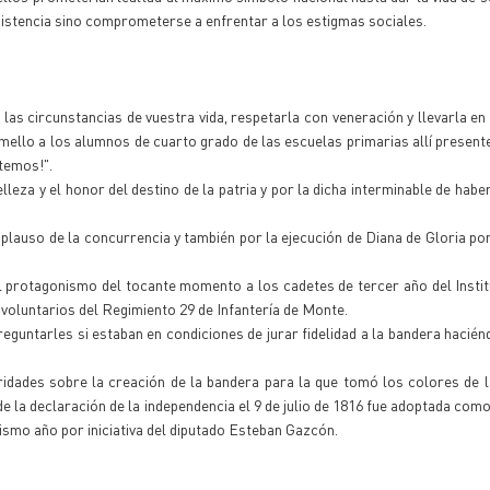
existencia sino comprometerse a enfrentar a los estigmas sociales.
as circunstancias de vuestra vida, respetarla con veneración y llevarla en
mello a los alumnos de cuarto grado de las escuelas primarias allí presente
etemos!".
leza y el honor del destino de la patria y por la dicha interminable de habe
plauso de la concurrencia y también por la ejecución de Diana de Gloria por
 protagonismo del tocante momento a los cadetes de tercer año del Insti
s voluntarios del Regimiento 29 de Infantería de Monte.
guntarles si estaban en condiciones de jurar fidelidad a la bandera haciénd
idades sobre la creación de la bandera para la que tomó los colores de 
e la declaración de la independencia el 9 de julio de 1816 fue adoptada com
ismo año por iniciativa del diputado Esteban Gazcón.