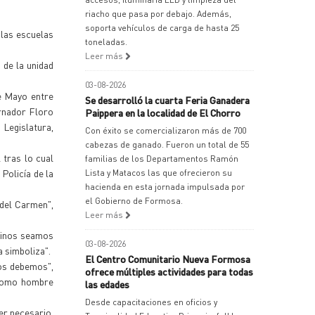
riacho que pasa por debajo. Además,
soporta vehículos de carga de hasta 25
 las escuelas
toneladas.
Leer más
 de la unidad
03-08-2026
e Mayo entre
Se desarrolló la cuarta Feria Ganadera
ernador Floro
Paippera en la localidad de El Chorro
 Legislatura,
Con éxito se comercializaron más de 700
cabezas de ganado. Fueron un total de 55
 tras lo cual
familias de los Departamentos Ramón
Policía de la
Lista y Matacos las que ofrecieron su
hacienda en esta jornada impulsada por
el Gobierno de Formosa.
 del Carmen",
Leer más
ntinos seamos
03-08-2026
 simboliza".
El Centro Comunitario Nueva Formosa
nos debemos",
ofrece múltiples actividades para todas
 como hombre
las edades
Desde capacitaciones en oficios y
er necesario,