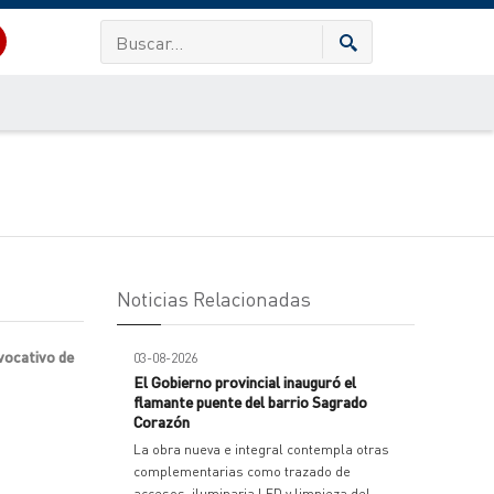
Noticias Relacionadas
evocativo de
03-08-2026
El Gobierno provincial inauguró el
flamante puente del barrio Sagrado
Corazón
La obra nueva e integral contempla otras
complementarias como trazado de
accesos, iluminaria LED y limpieza del