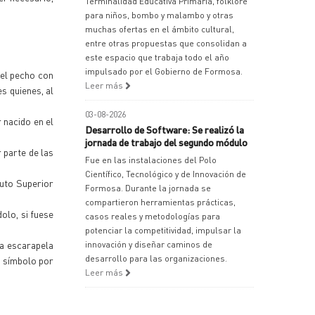
Terminalidad Educativa Primaria, folklore
para niños, bombo y malambo y otras
muchas ofertas en el ámbito cultural,
entre otras propuestas que consolidan a
este espacio que trabaja todo el año
impulsado por el Gobierno de Formosa.
 el pecho con
Leer más
s quienes, al
03-08-2026
r nacido en el
Desarrollo de Software: Se realizó la
jornada de trabajo del segundo módulo
 parte de las
Fue en las instalaciones del Polo
Científico, Tecnológico y de Innovación de
tuto Superior
Formosa. Durante la jornada se
compartieron herramientas prácticas,
olo, si fuese
casos reales y metodologías para
potenciar la competitividad, impulsar la
la escarapela
innovación y diseñar caminos de
desarrollo para las organizaciones.
o símbolo por
Leer más