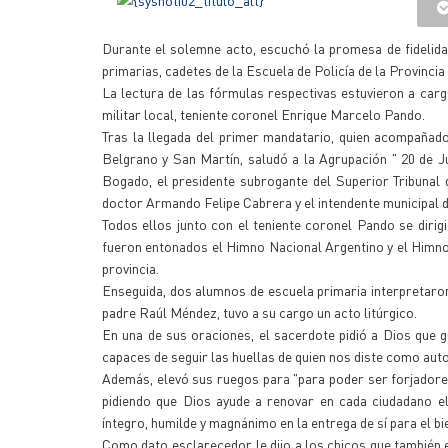
Durante el solemne acto, escuchó la promesa de fidelida
primarias, cadetes de la Escuela de Policía de la Provincia
La lectura de las fórmulas respectivas estuvieron a cargo
militar local, teniente coronel Enrique Marcelo Pando.
Tras la llegada del primer mandatario, quien acompañad
Belgrano y San Martín, saludó a la Agrupación " 20 de Ju
Bogado, el presidente subrogante del Superior Tribunal d
doctor Armando Felipe Cabrera y el intendente municipal d
Todos ellos junto con el teniente coronel Pando se dirigi
fueron entonados el Himno Nacional Argentino y el Himno 
provincia.
Enseguida, dos alumnos de escuela primaria interpretaron
padre Raúl Méndez, tuvo a su cargo un acto litúrgico.
En una de sus oraciones, el sacerdote pidió a Dios que
capaces de seguir las huellas de quien nos diste como aut
Además, elevó sus ruegos para "para poder ser forjadores 
pidiendo que Dios ayude a renovar en cada ciudadano 
íntegro, humilde y magnánimo en la entrega de sí para el bie
Como dato esclarecedor, le dijo a los chicos que también 