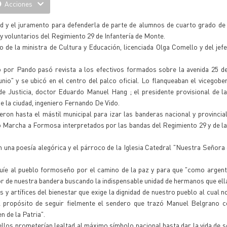
Acciones
d y el juramento para defenderla de parte de alumnos de cuarto grado de
 y voluntarios del Regimiento 29 de Infantería de Monte.
 de la ministra de Cultura y Educación, licenciada Olga Comello y del jefe
o por Pando pasó revista a los efectivos formados sobre la avenida 25 d
nio" y se ubicó en el centro del palco oficial. Lo flanqueaban el vicegob
e Justicia, doctor Eduardo Manuel Hang ; el presidente provisional de la
e la ciudad, ingeniero Fernando De Vido.
eron hasta el mástil municipal para izar las banderas nacional y provincial
Marcha a Formosa interpretados por las bandas del Regimiento 29 y de la 
 una poesía alegórica y el párroco de la Iglesia Catedral "Nuestra Señora
 guíe al pueblo formoseño por el camino de la paz y para que "como arge
or de nuestra bandera buscando la indispensable unidad de hermanos que ella
y artífices del bienestar que exige la dignidad de nuestro pueblo al cual 
el propósito de seguir fielmente el sendero que trazó Manuel Belgrano
n de la Patria".
ellos prometerían lealtad al máximo símbolo nacional hasta dar la vida de s