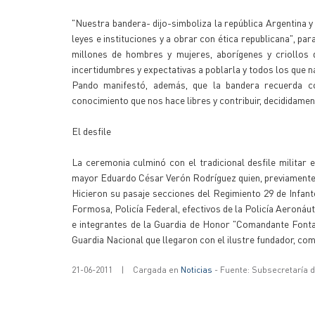
"Nuestra bandera- dijo-simboliza la república Argentina y
leyes e instituciones y a obrar con ética republicana", p
millones de hombres y mujeres, aborígenes y criollos 
incertidumbres y expectativas a poblarla y todos los que 
Pando manifestó, además, que la bandera recuerda co
conocimiento que nos hace libres y contribuir, decididament
El desfile
La ceremonia culminó con el tradicional desfile militar 
mayor Eduardo César Verón Rodríguez quien, previamente, so
Hicieron su pasaje secciones del Regimiento 29 de Infan
Formosa, Policía Federal, efectivos de la Policía Aeronáut
e integrantes de la Guardia de Honor "Comandante Fonta
Guardia Nacional que llegaron con el ilustre fundador, co
21-06-2011
|
Cargada en
Noticias
- Fuente: Subsecretaría 