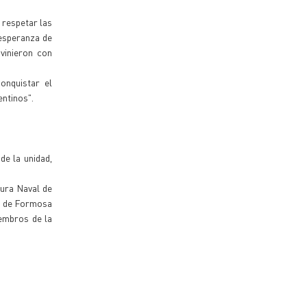
 respetar las
 esperanza de
vinieron con
onquistar el
entinos".
de la unidad,
tura Naval de
ía de Formosa
embros de la