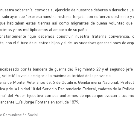
 nuestra soberanía, convoca al ejercicio de nuestros deberes y derechos , a
ara subrayar que "expresa nuestra historia forjada con esfuerzo sostenido y
que habitaban estas tierras así como migrantes de buena voluntad que 
nacimos y nos multiplicamos al amparo de su paño.
nstantemente "que debemos construir nuestra fraterna convivencia, c
e, con el futuro de nuestros hijos y el de las sucesivas generaciones de arg
encabezado por la bandera de guerra del Regimiento 29 y el segundo jefe 
licitó la venia de rigor a la máxima autoridad de la provincia.
tería de Monte, Veteranos del 5 de Octubre, Gendarmería Nacional, Prefec
ica y de la Unidad 10 del Servicio Penitenciario Federal, cadetes de la Polic
na" del Poder Ejecutivo con sus uniformes de época que evocan a los mi
mandante Luís Jorge Fontana en abril de 1879.
de Comunicación Social