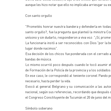
aunque les hizo notar que ello no implicaba arriesgar su 
Con santo orgullo
"Prometéis honrar nuestra bandera y defenderla en todas l
santo orgullo?, fue la pregunta que planteó la ministra Co
unísono y sin dudarlo, respondieron a viva voz: "¡Sí, prom
La funcionaria instó a ser reconocidos con Dios "por la bel
lugar donde nacimos".
Esa decisión de los chicos fue ponderada con el cerrado a
bandas de música.
Lo mismo ocurrió poco después cuando le tocó asumir el
de Formación de la Policía de la provincia y a los soldado
En ese caso, le correspondió al teniente coronel Pando pre
necesario, hasta perder la vida.
Evocó al general Belgrano y su comunicación a las autor
nacional, según sus referencias, recordando que después d
el Congreso Constituyente de Tucumán el 20 de junio del m
Símbolo soberano