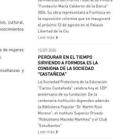
"Fundación María Calderón de la Barca"
2026. Su obra representará a Formosa en
la exposición colectiva que se inaugurará
vo, cultural,
el próximo 13 de agosto en el Palacio
conocimientos
Libertad de la Ciu
Leer más
as de mujeres
12-07-2026
s.
PERDURAR EN EL TIEMPO
SIRVIENDO A FORMOSA ES LA
CONSIGNA DE LA SOCIEDAD
 enseñanzas y
"CASTAÑEDA"
La Sociedad Protectora de la Educación
"Carlos Castañeda" celebra hoy el 123º
aniversario de su fundación. De la
centenaria institución dependen además
la Biblioteca Popular "Dr. Martín Ruiz
Moreno", el Instituto Superior Privado
"Robustiano Macedo Martínez" y el Club
"Estudiantes".
Leer más