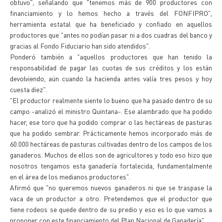
obtuvo", señalando que "tenemos más de 900 productores con
financiamiento y lo hemos hecho a través del FONFIPRO",
herramienta estatal que ha beneficiado y confiado en aquellos
productores que "antes no podían pasar ni a dos cuadras del banco y
gracias al Fondo Fiduciario han sido atendidos".
Ponderó también a "aquellos productores que han tenido la
responsabilidad de pagar las cuotas de sus créditos y los están
devolviendo, aún cuando la hacienda antes valía tres pesos y hoy
cuesta diez".
"El productor realmente siente lo bueno que ha pasado dentro de su
campo -analizó el ministro Quintana-. Ese alambrado que ha podido
hacer, ese toro que ha podido comprar o las hectáreas de pasturas
que ha podido sembrar. Prácticamente hemos incorporado más de
60.000 hectáreas de pasturas cultivadas dentro de los campos de los
ganaderos. Muchos de ellos son de agricultores y todo eso hizo que
nosotros tengamos esta ganadería fortalecida, fundamentalmente
en el área de los medianos productores".
Afirmó que "no queremos nuevos ganaderos ni que se traspase la
vaca de un productor a otro. Pretendemos que el productor que
tiene rodeos se quede dentro de su predio y eso es lo que vamos a
proponer con este financiamiento del Plan Nacional de Ganadería".