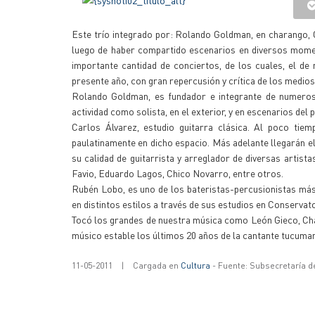
Este trío integrado por: Rolando Goldman, en charango, C
luego de haber compartido escenarios en diversos momen
importante cantidad de conciertos, de los cuales, el de 
presente año, con gran repercusión y crítica de los medio
Rolando Goldman, es fundador e integrante de numeros
actividad como solista, en el exterior, y en escenarios del
Carlos Álvarez, estudio guitarra clásica. Al poco tiem
paulatinamente en dicho espacio. Más adelante llegarán e
su calidad de guitarrista y arreglador de diversas artis
Favio, Eduardo Lagos, Chico Novarro, entre otros.
Rubén Lobo, es uno de los bateristas-percusionistas más
en distintos estilos a través de sus estudios en Conservato
Tocó los grandes de nuestra música como León Gieco, Ch
músico estable los últimos 20 años de la cantante tucuma
11-05-2011
|
Cargada en
Cultura
- Fuente: Subsecretaría d