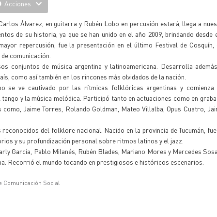
Acciones
arlos Álvarez, en guitarra y Rubén Lobo en percusión estará, llega a nues
tos de su historia, ya que se han unido en el año 2009, brindando desde
mayor repercusión, fue la presentación en el último Festival de Cosquín,
s de comunicación.
os conjuntos de música argentina y latinoamericana. Desarrolla además
 país, como así también en los rincones más olvidados de la nación.
po se ve cautivado por las rítmicas folklóricas argentinas y comienza 
l tango y la música melódica. Participó tanto en actuaciones como en grab
tas como, Jaime Torres, Rolando Goldman, Mateo Villalba, Opus Cuatro, Ja
 reconocidos del folklore nacional. Nacido en la provincia de Tucumán, f
rios y su profundización personal sobre ritmos latinos y el jazz.
arly García, Pablo Milanés, Rubén Blades, Mariano Mores y Mercedes Sosa
na. Recorrió el mundo tocando en prestigiosos e históricos escenarios.
e Comunicación Social