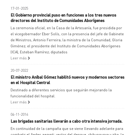
17-01-2025
El Gobierno provincial puso en funciones a los tres nuevos
directores del Instituto de Comunidades Aborígenes
La ceremonia oficial, en la Casa de la Artesanía, fue presidida por
el vicegobernador Eber Solís, con la presencia del jefe de Gabinete
de Ministros, Antonio Ferreira; la ministra de la Comunidad, Gloria
Giménez; el presidente del Instituto de Comunidades Aborígenes
(ICA), Esteban Ramírez; diputados
Leer más
20-07-2022
El ministro Aníbal Gómez habilitó nuevos y modernos sectores
en el Hospital Central
Destinado a diferentes servicios que seguirán mejorando la
funcionalidad del hospital.
Leer más
04-11-2016
Las brigadas sanitarias llevarán a cabo otra intensiva jornada.
En continuidad de la campaña que se viene llevando adelante para
combatir el Aedes aegypti, vector del dengue, chikungunya y zika, la