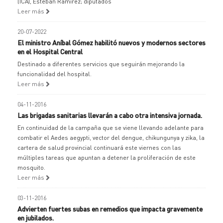
(ICA), Esteban Ramírez; diputados
Leer más
20-07-2022
El ministro Aníbal Gómez habilitó nuevos y modernos sectores
en el Hospital Central
Destinado a diferentes servicios que seguirán mejorando la
funcionalidad del hospital.
Leer más
04-11-2016
Las brigadas sanitarias llevarán a cabo otra intensiva jornada.
En continuidad de la campaña que se viene llevando adelante para
combatir el Aedes aegypti, vector del dengue, chikungunya y zika, la
cartera de salud provincial continuará este viernes con las
múltiples tareas que apuntan a detener la proliferación de este
mosquito.
Leer más
03-11-2016
Advierten fuertes subas en remedios que impacta gravemente
en jubilados.