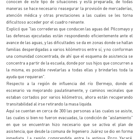
conocen de este tipo de situaciones y está preparada, de todas
maneras se hace necesario reasegurar la provisión de mercaderías,
atención médica y otras prestaciones a las cuales se les torna
dificultoso acceder por el cuadro reinante.
Explicó que "las correderas que conducen las aguas del Pilcomayo y
las defensas ejecutadas están respondiendo eficientemente ante el
avance de las aguas, y las dificultades se da en zonas donde se hallan
familias desperdigadas a varios kilómetros entre sí, y no conforman
una comunidad concentrada, de ahí que el esquema de asistencia se
concentra a partir de la escuela, donde por sus hijos que concurren a
la misma, es posible revelarlas a todas ellas y brindarles toda la
ayuda que requieran".
Respecto a la región de influencia del río Bermejo, donde el
escenario va mejorando paulatinamente, y caminos vecinales que
estaban cortados por varios kilómetros, ahora están recuperando
transitabilidad al irse retirando la masa liquida.
Aquí se cuentan en cerca de 300 las personas a las cuales se asiste,
las cuales si bien no fueron evacuadas, la condición de "aislamiento"
en que se encuentran hizo necesario que se activa el plan de
asistencia, que desde la comuna de Ingeniero Juárez se dio en forma
inmediata. La región comprendida entre la antigua Pozo Yacaré,