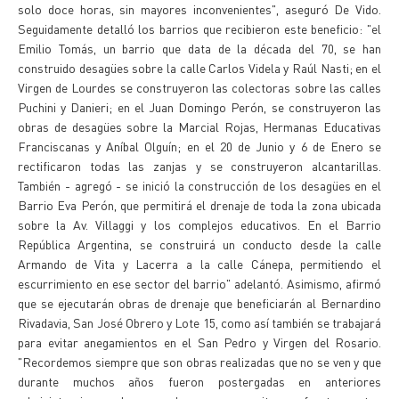
solo doce horas, sin mayores inconvenientes", aseguró De Vido.
Seguidamente detalló los barrios que recibieron este beneficio: "el
Emilio Tomás, un barrio que data de la década del 70, se han
construido desagües sobre la calle Carlos Videla y Raúl Nasti; en el
Virgen de Lourdes se construyeron las colectoras sobre las calles
Puchini y Danieri; en el Juan Domingo Perón, se construyeron las
obras de desagües sobre la Marcial Rojas, Hermanas Educativas
Franciscanas y Aníbal Olguín; en el 20 de Junio y 6 de Enero se
rectificaron todas las zanjas y se construyeron alcantarillas.
También - agregó - se inició la construcción de los desagües en el
Barrio Eva Perón, que permitirá el drenaje de toda la zona ubicada
sobre la Av. Villaggi y los complejos educativos. En el Barrio
República Argentina, se construirá un conducto desde la calle
Armando de Vita y Lacerra a la calle Cánepa, permitiendo el
escurrimiento en ese sector del barrio" adelantó. Asimismo, afirmó
que se ejecutarán obras de drenaje que beneficiarán al Bernardino
Rivadavia, San José Obrero y Lote 15, como así también se trabajará
para evitar anegamientos en el San Pedro y Virgen del Rosario.
"Recordemos siempre que son obras realizadas que no se ven y que
durante muchos años fueron postergadas en anteriores