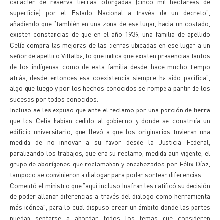
carácter de reserva tierras otorgadas (cinco mil hectáreas de
superficie) por el Estado Nacional a través de un decreto",
añadiendo que "también en una zona de ese lugar, hacia un costado,
existen constancias de que en el año 1939, una familia de apellido
Celía compra las mejoras de las tierras ubicadas en ese lugar a un
señor de apellido Villalba, lo que indica que existen presencias tantos
de los indígenas como de esta familia desde hace mucho tiempo
atrás, desde entonces esa coexistencia siempre ha sido pacífica",
algo que luego y por los hechos conocidos se rompe a partir de los
sucesos por todos conocidos.
Incluso se les expuso que ante el reclamo por una porción de tierra
que los Celía habían cedido al gobierno y donde se construía un
edificio universitario, que llevó a que los originarios tuvieran una
medida de no innovar a su favor desde la Justicia Federal,
paralizando los trabajos, que era su reclamo, medida aun vigente, el
grupo de aborígenes que reclamaban y encabezados por Félix Díaz,
tampoco se convinieron a dialogar para poder sortear diferencias.
Comentó el ministro que "aquí incluso Insfrán les ratificó su decisión
de poder allanar diferencias a través del dialogo como herramienta
más idónea", para lo cual dispuso crear un ámbito donde las partes
puedan sentarse a abordar todos los temas que consideren