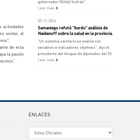
gobernador (Gildo) Insfrán".
Leer más
03-11-2016
s actividades
Samaniego refutó "burdo" análisis de
s visiten, al
Naidenoff sobre la salud en la provincia.
inos",
"Un sistema sanitario se evalúa con
ante de esta
variables e indicadores objetivos", dijo el
 que la pasión
presidente del bloque de diputados del PJ.
Leer más
vecinos".
ENLACES
Sitio Oficiales