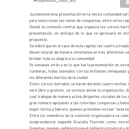
Justamente esta presentación en la vecina comunidad serv
para seleccionar las reinas de comparsas, entre otros rep
Desde la comisión central que organiza los corsos barria
presentación, un anticipo de lo que se apreciará en es
propuesta.
Se indicó que en el caso de esta capital, las cuatro jornad
desarrollarán de manera simultánea en tres diferentes 
brindar toda su alegría a la comunidad.
Ya semanas atrás y en lo que fue la presentación en soci
rumberas, todas ataviados con las brillantes lentejuelas 
los diferentes barrios de la ciudad.
Estos corsos barriales se harán durante cuatro noches sob
será libre y gratuito, se sostuvo desde la organización, 
cual trabajan de manera activa dirigentes sociales de lo
gran número apoyando a las coloridas comparsas y batuc
mejor forma a febrero, quienes prometen recrear "esta exp
Entre los miembros de la comisión organizadora se cuenta
vicepresidencia segunda Graciela Fournier, como secre
Guaymas, quienes señalaron que el gobierno provincial y mu