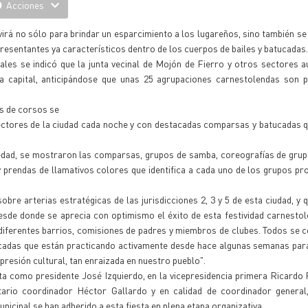
Acciones
irá no sólo para brindar un esparcimiento a los lugareños, sino también s
resentantes ya característicos dentro de los cuerpos de bailes y batucadas.
les se indicó que la junta vecinal de Mojón de Fierro y otros sectores a
ta capital, anticipándose que unas 25 agrupaciones carnestolendas son p
as de corsos se
sectores de la ciudad cada noche y con destacadas comparsas y batucadas
edad, se mostraron las comparsas, grupos de samba, coreografías de grupo
y prendas de llamativos colores que identifica a cada uno de los grupos pr
re arterias estratégicas de las jurisdicciones 2, 3 y 5 de esta ciudad, y 
desde donde se aprecia con optimismo el éxito de esta festividad carnestol
s diferentes barrios, comisiones de padres y miembros de clubes. Todos se 
adas que están practicando activamente desde hace algunas semanas para 
resión cultural, tan enraizada en nuestro pueblo".
 como presidente José Izquierdo, en la vicepresidencia primera Ricardo F
tario coordinador Héctor Gallardo y en calidad de coordinador general
nicipal se han adherido a esta fiesta en plena etapa organizativa.