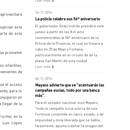
Leer más
16-11-2016
e aprovechará
La policía celebra sus 56º aniversario
El gobernador Gildo Insfrán presidirá este
uspician esta
jueves a partir de las 8 el acto
arte de esta
conmemorativo al 56º aniversario de la
Policía de la Provincia, el cual se llevara a
cabo en 25 de Mayo y Fontana,
 que prometen
particularmente en el circuito de de la
plaza San Martín de esta ciudad.
s infantiles,
Leer más
ovenientes de
04-11-2016
que el acceso
Mayans advierte que se "acentuarán las
campañas sucias, todo por una banca
enda, para lo
más".
conjugaron en
Para el senador nacional José Mayans,
llegar de la
"toda la campaña sucia acerca de una
Formosa convertida en narco estado, o de
ischer, en la
impunidad y zona liberada que se habla
, Luis López
falazmente, apunta a dañar la imagen del