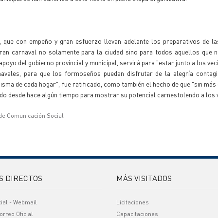
s, que con empeño y gran esfuerzo llevan adelante los preparativos de la
an carnaval no solamente para la ciudad sino para todos aquellos que no
apoyo del gobierno provincial y municipal, servirá para "estar junto a los vec
avales, para que los formoseños puedan disfrutar de la alegría contagi
 misma de cada hogar", fue ratificado, como también el hecho de que "sin más
ando desde hace algún tiempo para mostrar su potencial carnestolendo a los 
 de Comunicación Social
S DIRECTOS
MÁS VISITADOS
cial - Webmail
Licitaciones
orreo Oficial
Capacitaciones