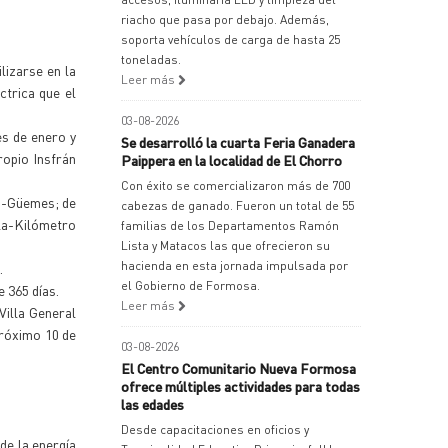
riacho que pasa por debajo. Además,
soporta vehículos de carga de hasta 25
toneladas.
lizarse en la
Leer más
ctrica que el
03-08-2026
es de enero y
Se desarrolló la cuarta Feria Ganadera
ropio Insfrán
Paippera en la localidad de El Chorro
Con éxito se comercializaron más de 700
ta-Güemes; de
cabezas de ganado. Fueron un total de 55
la-Kilómetro
familias de los Departamentos Ramón
Lista y Matacos las que ofrecieron su
hacienda en esta jornada impulsada por
.
el Gobierno de Formosa.
 365 días.
Leer más
Villa General
próximo 10 de
03-08-2026
El Centro Comunitario Nueva Formosa
ofrece múltiples actividades para todas
las edades
Desde capacitaciones en oficios y
de la energía