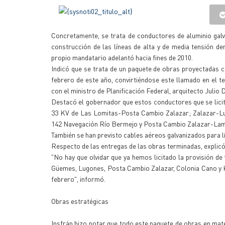
Concretamente, se trata de conductores de aluminio galva
construcción de las líneas de alta y de media tensión de
propio mandatario adelantó hacia fines de 2010.
Indicó que se trata de un paquete de obras proyectadas c
febrero de este año, convirtiéndose este llamado en el t
con el ministro de Planificación Federal, arquitecto Julio 
Destacó el gobernador que estos conductores que se licit
33 KV de Las Lomitas-Posta Cambio Zalazar; Zalazar-Lu
142 Navegación Río Bermejo y Posta Cambio Zalazar-Lam
También se han previsto cables aéreos galvanizados para l
Respecto de las entregas de las obras terminadas, explic
"No hay que olvidar que ya hemos licitado la provisión d
Güemes, Lugones, Posta Cambio Zalazar, Colonia Cano y 
febrero", informó.
Obras estratégicas
Insfrán hizo notar que todo este paquete de obras en mater