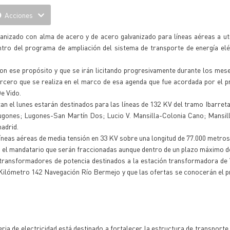
Acciones
nizado con alma de acero y de acero galvanizado para líneas aéreas a uti
ntro del programa de ampliación del sistema de transporte de energía elé
on ese propósito y que se irán licitando progresivamente durante los mes
ercero que se realiza en el marco de esa agenda que fue acordada por el p
De Vido.
an el lunes estarán destinados para las líneas de 132 KV del tramo Ibarre
gones; Lugones-San Martín Dos; Lucio V. Mansilla-Colonia Cano; Mansil
adrid.
íneas aéreas de media tensión en 33 KV sobre una longitud de 77.000 metros
ó el mandatario que serán fraccionadas aunque dentro de un plazo máximo de
e transformadores de potencia destinados a la estación transformadora de 
Kilómetro 142 Navegación Río Bermejo y que las ofertas se conocerán el 
ia de electricidad está destinado a fortalecer la estructura de transporte 