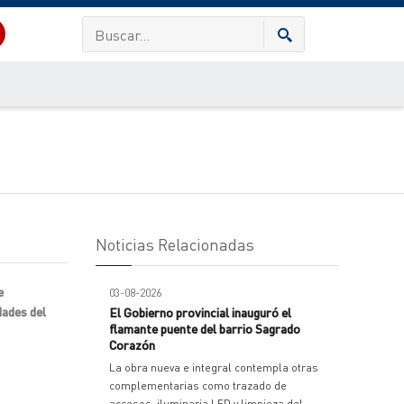
Noticias Relacionadas
e
03-08-2026
dades del
El Gobierno provincial inauguró el
flamante puente del barrio Sagrado
Corazón
La obra nueva e integral contempla otras
complementarias como trazado de
accesos, iluminaria LED y limpieza del