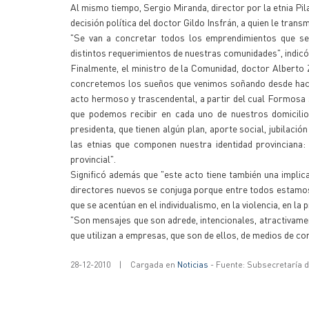
Al mismo tiempo, Sergio Miranda, director por la etnia Pi
decisión política del doctor Gildo Insfrán, a quien le tran
"Se van a concretar todos los emprendimientos que se
distintos requerimientos de nuestras comunidades", indicó
Finalmente, el ministro de la Comunidad, doctor Alberto 
concretemos los sueños que venimos soñando desde hace 
acto hermoso y trascendental, a partir del cual Formosa se i
que podemos recibir en cada uno de nuestros domicilios
presidenta, que tienen algún plan, aporte social, jubilaci
las etnias que componen nuestra identidad provinciana: l
provincial".
Significó además que "este acto tiene también una implic
directores nuevos se conjuga porque entre todos estamos
que se acentúan en el individualismo, en la violencia, en la 
"Son mensajes que son adrede, intencionales, atractivame
que utilizan a empresas, que son de ellos, de medios de co
28-12-2010
|
Cargada en
Noticias
- Fuente: Subsecretaría 