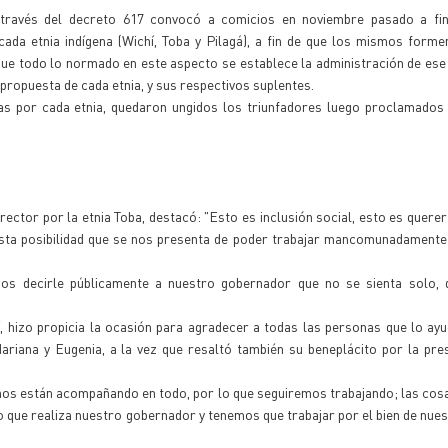
través del decreto 617 convocó a comicios en noviembre pasado a fin
ada etnia indígena (Wichí, Toba y Pilagá), a fin de que los mismos forme
que todo lo normado en este aspecto se establece la administración de es
 propuesta de cada etnia, y sus respectivos suplentes.
as por cada etnia, quedaron ungidos los triunfadores luego proclamados 
ector por la etnia Toba, destacó: "Esto es inclusión social, esto es querer
sta posibilidad que se nos presenta de poder trabajar mancomunadamente
os decirle públicamente a nuestro gobernador que no se sienta solo,
, hizo propicia la ocasión para agradecer a todas las personas que lo ay
ariana y Eugenia, a la vez que resaltó también su beneplácito por la pre
os están acompañando en todo, por lo que seguiremos trabajando; las cos
o que realiza nuestro gobernador y tenemos que trabajar por el bien de nu