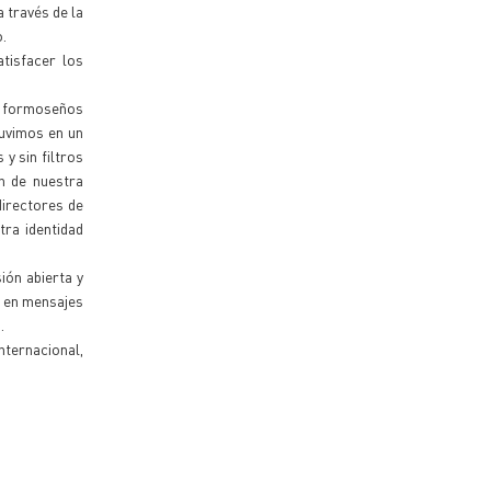
 través de la
o.
tisfacer los
os formoseños
uvimos en un
 y sin filtros
ón de nuestra
directores de
tra identidad
ión abierta y
s en mensajes
.
nternacional,