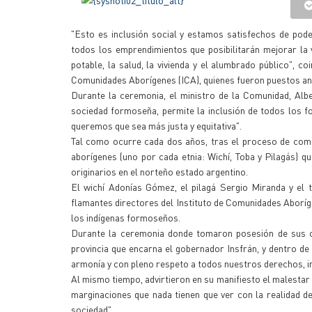
"Esto es inclusión social y estamos satisfechos de pod
todos los emprendimientos que posibilitarán mejorar la 
potable, la salud, la vivienda y el alumbrado público", co
Comunidades Aborígenes (ICA), quienes fueron puestos ano
Durante la ceremonia, el ministro de la Comunidad, Alb
sociedad formoseña, permite la inclusión de todos los 
queremos que sea más justa y equitativa".
Tal como ocurre cada dos años, tras el proceso de comi
aborígenes (uno por cada etnia: Wichí, Toba y Pilagás) qu
originarios en el norteño estado argentino.
El wichí Adonías Gómez, el pilagá Sergio Miranda y el
flamantes directores del Instituto de Comunidades Aboríge
los indígenas formoseños.
Durante la ceremonia donde tomaron posesión de sus c
provincia que encarna el gobernador Insfrán, y dentro de 
armonía y con pleno respeto a todos nuestros derechos, in
Al mismo tiempo, advirtieron en su manifiesto el malesta
marginaciones que nada tienen que ver con la realidad d
sociedad".