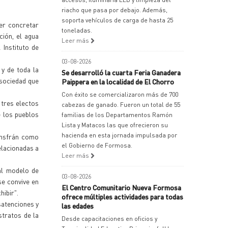
riacho que pasa por debajo. Además,
soporta vehículos de carga de hasta 25
er concretar
toneladas.
ción, el agua
Leer más
 Instituto de
03-08-2026
y de toda la
Se desarrolló la cuarta Feria Ganadera
 sociedad que
Paippera en la localidad de El Chorro
Con éxito se comercializaron más de 700
 tres electos
cabezas de ganado. Fueron un total de 55
e los pueblos
familias de los Departamentos Ramón
Lista y Matacos las que ofrecieron su
hacienda en esta jornada impulsada por
Insfrán como
el Gobierno de Formosa.
elacionadas a
Leer más
al modelo de
03-08-2026
se convive en
El Centro Comunitario Nueva Formosa
hibir".
ofrece múltiples actividades para todas
satenciones y
las edades
stratos de la
Desde capacitaciones en oficios y