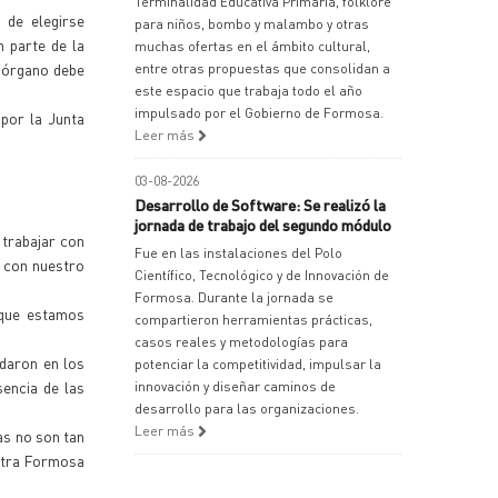
Terminalidad Educativa Primaria, folklore
 de elegirse
para niños, bombo y malambo y otras
n parte de la
muchas ofertas en el ámbito cultural,
e órgano debe
entre otras propuestas que consolidan a
este espacio que trabaja todo el año
impulsado por el Gobierno de Formosa.
por la Junta
Leer más
03-08-2026
Desarrollo de Software: Se realizó la
jornada de trabajo del segundo módulo
 trabajar con
Fue en las instalaciones del Polo
 con nuestro
Científico, Tecnológico y de Innovación de
Formosa. Durante la jornada se
 que estamos
compartieron herramientas prácticas,
casos reales y metodologías para
udaron en los
potenciar la competitividad, impulsar la
sencia de las
innovación y diseñar caminos de
desarrollo para las organizaciones.
Leer más
as no son tan
estra Formosa