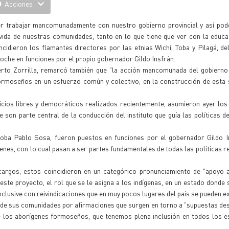
Acciones
er trabajar mancomunadamente con nuestro gobierno provincial y así pod
vida de nuestras comunidades, tanto en lo que tiene que ver con la educa
incidieron los flamantes directores por las etnias Wichí, Toba y Pilagá, del
che en funciones por el propio gobernador Gildo Insfrán.
erto Zorrilla, remarcó también que "la acción mancomunada del gobierno 
formoseños en un esfuerzo común y colectivo, en la construcción de esta
cios libres y democráticos realizados recientemente, asumieron ayer los
e son parte central de la conducción del instituto que guía las políticas d
 toba Pablo Sosa, fueron puestos en funciones por el gobernador Gildo 
nes, con lo cual pasan a ser partes fundamentales de todas las políticas r
argos, estos coincidieron en un categórico pronunciamiento de "apoyo 
este proyecto, el rol que se le asigna a los indígenas, en un estado donde 
clusive con reivindicaciones que en muy pocos lugares del país se pueden ex
r de sus comunidades por afirmaciones que surgen en torno a "supuestas de
e los aborígenes formoseños, que tenemos plena inclusión en todos los e