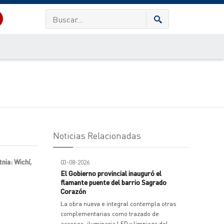
Noticias Relacionadas
nia: Wichí,
03-08-2026
El Gobierno provincial inauguró el
flamante puente del barrio Sagrado
Corazón
La obra nueva e integral contempla otras
complementarias como trazado de
accesos, iluminaria LED y limpieza del