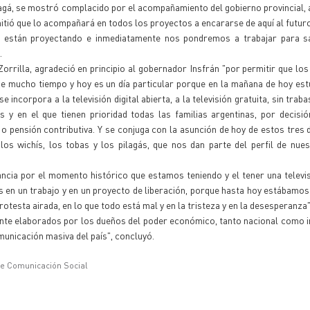
lagá, se mostró complacido por el acompañamiento del gobierno provincial, a
smitió que lo acompañará en todos los proyectos a encararse de aquí al futur
 están proyectando e inmediatamente nos pondremos a trabajar para sa
.
Zorrilla, agradeció en principio al gobernador Insfrán "por permitir que l
mucho tiempo y hoy es un día particular porque en la mañana de hoy est
ncorpora a la televisión digital abierta, a la televisión gratuita, sin trabas
 y en el que tienen prioridad todas las familias argentinas, por decisi
ón o pensión contributiva. Y se conjuga con la asunción de hoy de estos tres 
os wichís, los tobas y los pilagás, que nos dan parte del perfil de nues
ancia por el momento histórico que estamos teniendo y el tener una televis
 en un trabajo y en un proyecto de liberación, porque hasta hoy estábamo
protesta airada, en lo que todo está mal y en la tristeza y en la desesperanza"
nte elaborados por los dueños del poder económico, tanto nacional como i
municación masiva del país", concluyó.
de Comunicación Social