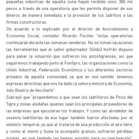
pequeñas industrias de aquella zona hayan recibido unos 300 mil
pesos a través de una operatoria que les permite disponer de sus
dineros de manera inmediata a la provisión de los ladrillos a las
firmas constructoras.
De acuerdo a lo explicado por el director de Asociativismo y
Economía Social, contador Ricardo Fischer, "estas operatorias
continuarán durante las semanas venideras. No se toman vacaciones
las herramientas que el señor gobernador (Gildo) Insfrán dispuso
para paliar la situación que sufrieron los pozotigrenses, así que
seguiremos trabajando junto al Fonfipro, las organizaciones como la
Unión Industrial, Federación Económica y los diferentes sectores
privados de aquella comunidad, ya que en ese sentido tenemos
expresas directivas que nos ha dado la señora ministra de Economía,
Inés Beatriz de Vecchietti".
Subrayó que "propendemos a que sean los ladrilleros de Pozo del
Tigre y zonas aledañas quienes sean los principales proveedores de
las empresas que ejecutaran los trabajos. Y como las alrededor de
sesenta ladrillerías de ese lugar también fueron afectadas por el
violento temporal, ya que al tratarse de una producción al aire libre,
y como al viento y lluvia le acompañó granizo, sufrieron pérdidas
totales, es que también las hemos asistido para su reactivación",