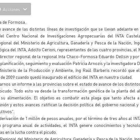
Acciones
ia de Formosa.
vance de las distintas líneas de investigación que se llevan adelante en
del Centro Nacional de Investigaciones Agropecuarias del INTA Castelar
ional del Ministerio de Agricultura, Ganadería y Pesca de la Nación, In
ógica del INTA, Adolfo Cerioni, representantes de las cuatro provincias, el M
irector regional de la regional Inta Chaco-Formosa Eduardo Dellsin y por
lanificación, seguimiento y evaluación Patricia Arnozis y la investigadora D
inisterio de la Producción y Ambiente, Ing Raúl Barberis recordó que e
l de 2009 cuando quedó inaugurado el edificio del INTA en nuestra ciudad.
darnos un informe a las provincias sobre el estado de avance de los distint
 picudo. Todo esto va desde la transformación genética de la planta del 
u alimentación. El objetivo es combatir esta plaga que tanto afecta a 
ón y estos avances ratifican la decisión política del gobierno nacional y 
ltivos".
erivación de 1 millón de pesos anuales, por el término de tres años al INT
n programa anual de actividades, el INTA genere conocimientos y tecnolo
as en la lucha contra el picudo.
egional del Ministerio de Agricultura, Ganadería y Pesca de la Nación, In