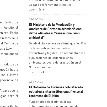
llegada del fenómeno climático.
Leer más
28-07-2026
 el Centro de
El Ministerio de la Producción y
. Asistió al
Ambiente de Formosa desmintió con
geniero Pablo
datos oficiales al "sensacionalismo
ambiental"
inistro de la
 el Centro de
Desde dicha cartera se afirmó que "el 70%
alia Lewi.
de la superficie desmontada son
productivas y legales", en respuesta a las
l mencionado
publicaciones de organizaciones
ambientales sobre deforestación en el
os módulos de
Norte argentino.
algodón hasta
Leer más
los cultivos
provincial de
23-07-2026
El Gobierno de Formosa robustece la
A para que, a
estrategia interinstitucional frente al
gías para el
fenómeno de El Niño
Funcionarios de distintas áreas
geniero Pablo
gubernamentales siguen delineando