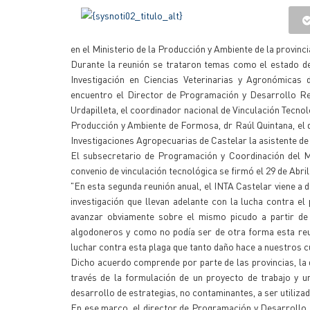
en el Ministerio de la Producción y Ambiente de la provinc
Durante la reunión se trataron temas como el estado de a
Investigación en Ciencias Veterinarias y Agronómicas 
encuentro el Director de Programación y Desarrollo Reg
Urdapilleta, el coordinador nacional de Vinculación Tecnol
Producción y Ambiente de Formosa, dr Raúl Quintana, el d
Investigaciones Agropecuarias de Castelar la asistente de p
El subsecretario de Programación y Coordinación del M
convenio de vinculación tecnológica se firmó el 29 de Abri
"En esta segunda reunión anual, el INTA Castelar viene a 
investigación que llevan adelante con la lucha contra el
avanzar obviamente sobre el mismo picudo a partir de s
algodoneros y como no podía ser de otra forma esta reuni
luchar contra esta plaga que tanto daño hace a nuestros cu
Dicho acuerdo comprende por parte de las provincias, la d
través de la formulación de un proyecto de trabajo y u
desarrollo de estrategias, no contaminantes, a ser utilizad
En ese marco, el director de Programación y Desarrollo R