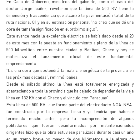
En Casa de Gobierno, ministros del gabinete, como el caso del
doctor Jorge Ibáñez, revelaron que la línea de 500 KV tiene la
dimensión y trascendencia que alcanzó la pavimentación total de la
ruta nacional 81 y en su estimación personal "no creo que se dé una
obra de tamaña significación en el próximo siglo".
Este avance hacia la excelencia eléctrica se había dado desde el 20
de este mes con la puesta en funcionamiento a pleno de la línea de
500 kilovoltios entre nuestra ciudad y Bastiani, Chaco y hoy se
materializa el lanzamiento oficial de este fundamental
emprendimiento.
"Es una obra que sostendrá la matriz energética de la provincia en
las próximas décadas", refirmó Ibáñez.
Desde el sábado último la línea está totalmente energizada y
abasteciendo a toda la provincia que ha dejado de depender de la vieja
línea en 132 KV con el Chaco y el vinculo con Paraguay".
Esta línea de 500 KV- que forma parte del electroducto NOA-NEA-
fue construída por la empresa Linsa y ya tendría que haberse
terminado mucho antes, pero la incomprensión de algunos
pobladores que fueron desinformados por malintencionados
dirigentes hizo que la obra estuviese paralizada durante casi un año
en un tramo breve no mayor de dos kilómetros, a la altura de