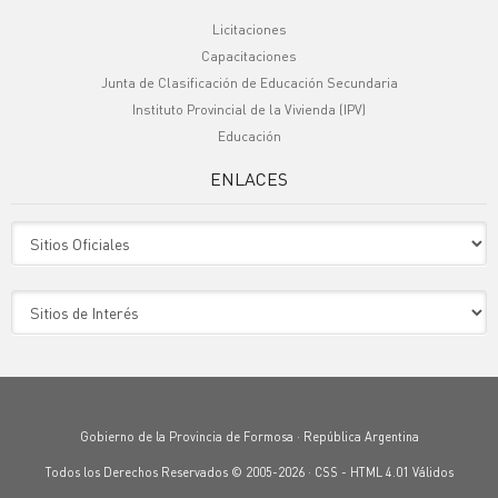
Licitaciones
Capacitaciones
Junta de Clasificación de Educación Secundaria
Instituto Provincial de la Vivienda (IPV)
Educación
ENLACES
Sitio Oficiales
Sitio de Interes
Gobierno de la Provincia de Formosa · República Argentina
Todos los Derechos Reservados © 2005-2026 ·
CSS
-
HTML 4.01
Válidos