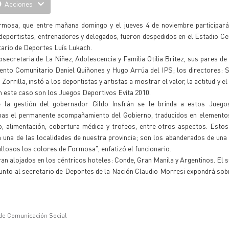
Acciones
rmosa, que entre mañana domingo y el jueves 4 de noviembre participará
 deportistas, entrenadores y delegados, fueron despedidos en el Estadio Ce
etario de Deportes Luís Lukach.
secretaria de La Niñez, Adolescencia y Familia Otilia Britez, sus pares de
iento Comunitario Daniel Quiñones y Hugo Arrúa del IPS; los directores: 
orrilla, instó a los deportistas y artistas a mostrar el valor, la actitud y 
n este caso son los Juegos Deportivos Evita 2010.
 la gestión del gobernador Gildo Insfrán se le brinda a estos Juego
tapas el permanente acompañamiento del Gobierno, traducidos en elemento
to, alimentación, cobertura médica y trofeos, entre otros aspectos. Estos
a una de las localidades de nuestra provincia; son los abanderados de un
gullosos los colores de Formosa", enfatizó el funcionario.
n alojados en los céntricos hoteles: Conde, Gran Manila y Argentinos. El 
 junto al secretario de Deportes de la Nación Claudio Morresi expondrá sob
 de Comunicación Social