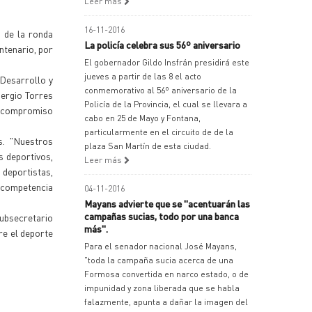
Leer más
16-11-2016
 de la ronda
La policía celebra sus 56º aniversario
ntenario, por
El gobernador Gildo Insfrán presidirá este
jueves a partir de las 8 el acto
 Desarrollo y
conmemorativo al 56º aniversario de la
Sergio Torres
Policía de la Provincia, el cual se llevara a
el compromiso
cabo en 25 de Mayo y Fontana,
particularmente en el circuito de de la
s. "Nuestros
plaza San Martín de esta ciudad.
s deportivos,
Leer más
 deportistas,
a competencia
04-11-2016
Mayans advierte que se "acentuarán las
campañas sucias, todo por una banca
subsecretario
más".
re el deporte
Para el senador nacional José Mayans,
"toda la campaña sucia acerca de una
Formosa convertida en narco estado, o de
impunidad y zona liberada que se habla
falazmente, apunta a dañar la imagen del