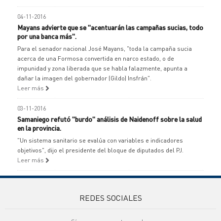
04-11-2016
Mayans advierte que se "acentuarán las campañas sucias, todo
por una banca más".
Para el senador nacional José Mayans, "toda la campaña sucia
acerca de una Formosa convertida en narco estado, o de
impunidad y zona liberada que se habla falazmente, apunta a
dañar la imagen del gobernador (Gildo) Insfrán".
Leer más
03-11-2016
Samaniego refutó "burdo" análisis de Naidenoff sobre la salud
en la provincia.
"Un sistema sanitario se evalúa con variables e indicadores
objetivos", dijo el presidente del bloque de diputados del PJ.
Leer más
REDES SOCIALES