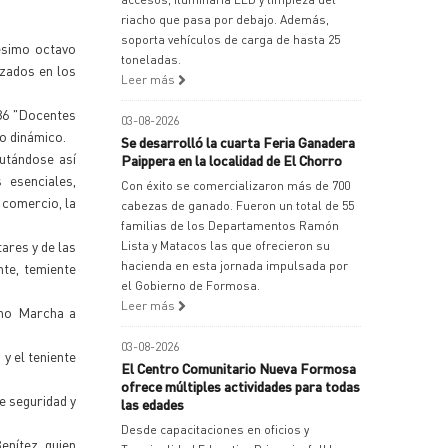
riacho que pasa por debajo. Además,
soporta vehículos de carga de hasta 25
gésimo octavo
toneladas.
nzados en los
Leer más
o 86 "Docentes
03-08-2026
o dinámico.
Se desarrolló la cuarta Feria Ganadera
cutándose así
Paippera en la localidad de El Chorro
 esenciales,
Con éxito se comercializaron más de 700
 comercio, la
cabezas de ganado. Fueron un total de 55
familias de los Departamentos Ramón
ares y de las
Lista y Matacos las que ofrecieron su
hacienda en esta jornada impulsada por
te, temiente
el Gobierno de Formosa.
Leer más
mno Marcha a
03-08-2026
 y el teniente
El Centro Comunitario Nueva Formosa
ofrece múltiples actividades para todas
e seguridad y
las edades
Desde capacitaciones en oficios y
enítez, quien