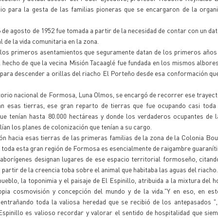
io para la gesta de las familias pioneras que se encargaron de la organ
 6 de agosto de 1952 fue tomada a partir de la necesidad de contar con un dat
 de la vida comunitaria en la zona.
os primeros asentamientos que seguramente datan de los primeros años d
 hecho de que la vecina Misión Tacaaglé fue fundada en los mismos albore
 para descender a orillas del riacho El Porteño desde esa conformación que
torio nacional de Formosa, Luna Olmos, se encargó de recorrer ese trayecto
n esas tierras, ese gran reparto de tierras que fue ocupando casi toda
que tenían hasta 80.000 hectáreas y donde los verdaderos ocupantes de l
ían los planes de colonización que tenían a su cargo.
 hacia esas tierras de las primeras familias de la zona de la Colonia Bouvi
e toda esta gran región de Formosa es esencialmente de raigambre guaraníti
orígenes designan lugares de ese espacio territorial formoseño, citando
partir de la creencia toba sobre el animal que habitaba las aguas del riacho.
ueblo, la toponimia y el paisaje de El Espinillo, atribuida a la mixtura del
pia cosmovisión y concepción del mundo y de la vida."Y en eso, en est
trañando toda la valiosa heredad que se recibió de los antepasados ",
spinillo es valioso recordar y valorar el sentido de hospitalidad que sie