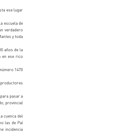
sta ese lugar
la escuela de
 un verdadero
fantes y toda
00 años de la
 en ese rico
a número 1470
 productores
 para pasar a
o, provincial
la cuenca del
o las de Paí
ne incidencia