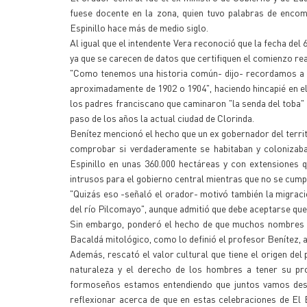
fuese docente en la zona, quien tuvo palabras de encom
Espinillo hace más de medio siglo.
Al igual que el intendente Vera reconoció que la fecha del
ya que se carecen de datos que certifiquen el comienzo real
"Como tenemos una historia común- dijo- recordamos a l
aproximadamente de 1902 o 1904", haciendo hincapié en el
los padres franciscano que caminaron "la senda del toba"
paso de los años la actual ciudad de Clorinda.
Benítez mencionó el hecho que un ex gobernador del terri
comprobar si verdaderamente se habitaban y colonizaba
Espinillo en unas 360.000 hectáreas y con extensiones 
intrusos para el gobierno central mientras que no se cumpl
"Quizás eso -señaló el orador- motivó también la migración
del río Pilcomayo", aunque admitió que debe aceptarse qu
Sin embargo, ponderó el hecho de que muchos nombres ab
Bacaldá mitológico, como lo definió el profesor Benítez, a 
Además, rescató el valor cultural que tiene el origen del p
naturaleza y el derecho de los hombres a tener su pro
formoseños estamos entendiendo que juntos vamos desen
reflexionar acerca de que en estas celebraciones de El E