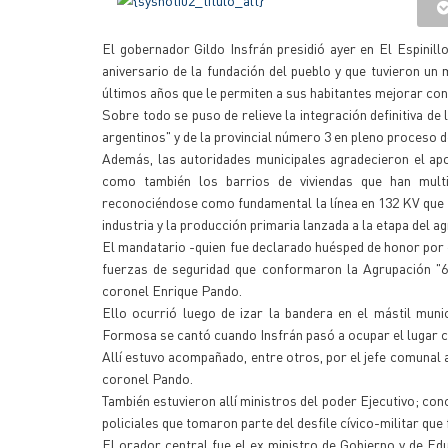
El gobernador Gildo Insfrán presidió ayer en El Espinil
aniversario de la fundación del pueblo y que tuvieron un
últimos años que le permiten a sus habitantes mejorar con
Sobre todo se puso de relieve la integración definitiva de 
argentinos" y de la provincial número 3 en pleno proceso 
Además, las autoridades municipales agradecieron el apo
como también los barrios de viviendas que han multip
reconociéndose como fundamental la línea en 132 KV que s
industria y la producción primaria lanzada a la etapa del a
El mandatario -quien fue declarado huésped de honor por el
fuerzas de seguridad que conformaron la Agrupación "6 
coronel Enrique Pando.
Ello ocurrió luego de izar la bandera en el mástil mu
Formosa se cantó cuando Insfrán pasó a ocupar el lugar ce
Allí estuvo acompañado, entre otros, por el jefe comunal an
coronel Pando.
También estuvieron allí ministros del poder Ejecutivo; con
policiales que tomaron parte del desfile cívico-militar que
El orador central fue el ex ministro de Gobierno y de Ed