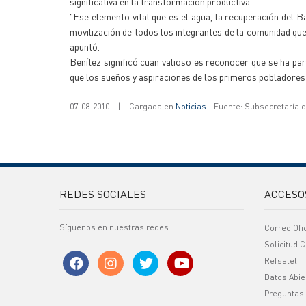
significativa en la transformación productiva.
"Ese elemento vital que es el agua, la recuperación del B
movilización de todos los integrantes de la comunidad que 
apuntó.
Benítez significó cuan valioso es reconocer que se ha part
que los sueños y aspiraciones de los primeros pobladores
07-08-2010
|
Cargada en
Noticias
- Fuente: Subsecretaría 
REDES SOCIALES
ACCESO
Síguenos en nuestras redes
Correo Ofi
Solicitud C
Refsatel
Datos Abie
Preguntas