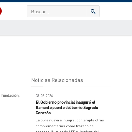
Noticias Relacionadas
u fundación,
03-08-2026
El Gobierno provincial inauguró el
flamante puente del barrio Sagrado
Corazón
La obra nueva e integral contempla otras
complementarias como trazado de
accesos, iluminaria LED y limpieza del