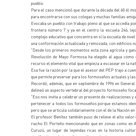
pueblo.
Para el caso mencionó que durante la década del 60 él m
para encontrarse con sus colegas y muchas familias amigas
Evocaba un pueblo con trabajo pleno al que se accedía por
frontera número 7 y ya en el centro la escuela 246, lej
complejo educativo que concentra en sí la escuela de nivel
una conformación actualizada y remozada, con edificios n
"Desde los primeros momentos esta zona agrícola y gana
Revolución de Mayo Formosa ha elegido al agua como e
recurso el elemento vital que empieza a escasear en la na
Esa fue la razón por la que el asesor del PEP trajo a cu
que permite preservar para los formoseños actuales y las
Recordó, además, que en septiembre de 1996 en General 
delineó un aspecto vertebral del proyecto formoseño focal
"Eso nos invita a celebrar un presente de realizaciones y 
pertenecer a todos los formoseños porque estamos identi
pero que se articula solidariamente con el de la Nación en 
El profesor Benítez también puso de relieve el alto valor 
riacho El Porteño mencionando que en zonas como en Ap
Curuzú, un lugar de leyendas ricas en la historia cult