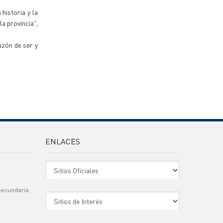
historia y la
a provincia",
azón de ser y
ENLACES
Sitio Oficiales
Secundaria
Sitio de Interes
)