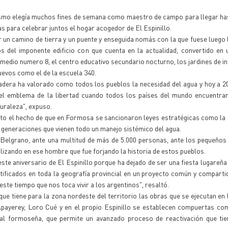
ismo elegía muchos fines de semana como maestro de campo para llegar ha
 para celebrar juntos el hogar acogedor de El Espinillo.
 un camino de tierra y un puente y enseguida nomás con la que fuese luego 
os del imponente edificio con que cuenta en la actualidad, convertido en
 medio numero 8, el centro educativo secundario nocturno, los jardines de in
uevos como el de la escuela 340.
dera ha valorado como todos los pueblos la necesidad del agua y hoy a 2
l emblema de la libertad cuando todos los países del mundo encuentran
turaleza", expuso.
ento el hecho de que en Formosa se sancionaron leyes estratégicas como l
 generaciones que vienen todo un manejo sistémico del agua.
Belgrano, ante una multitud de más de 5.000 personas, ante los pequeños
izando en ese hombre que fue forjando la historia de estos pueblos.
este aniversario de El Espinillo porque ha dejado de ser una fiesta lugareña
ficados en toda la geografía provincial en un proyecto común y compartid
este tiempo que nos toca vivir a los argentinos", resaltó.
que tiene para la zona nordeste del territorio las obras que se ejecutan en 
ayerey, Loro Cué y en el propio Espinillo se establecen compuertas com
ural formoseña, que permite un avanzado proceso de reactivación que tie