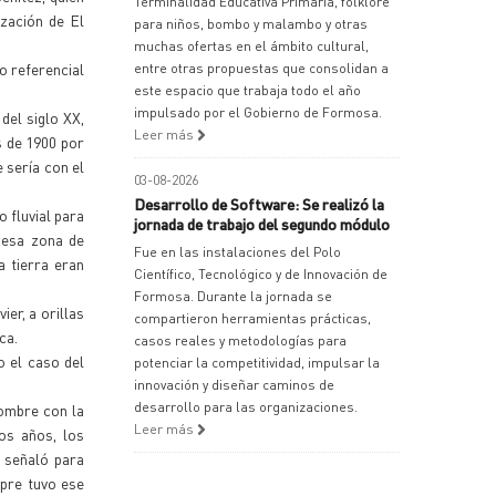
Terminalidad Educativa Primaria, folklore
ización de El
para niños, bombo y malambo y otras
muchas ofertas en el ámbito cultural,
o referencial
entre otras propuestas que consolidan a
este espacio que trabaja todo el año
impulsado por el Gobierno de Formosa.
el siglo XX,
Leer más
s de 1900 por
 sería con el
03-08-2026
Desarrollo de Software: Se realizó la
 fluvial para
jornada de trabajo del segundo módulo
 esa zona de
Fue en las instalaciones del Polo
a tierra eran
Científico, Tecnológico y de Innovación de
Formosa. Durante la jornada se
er, a orillas
compartieron herramientas prácticas,
ca.
casos reales y metodologías para
 el caso del
potenciar la competitividad, impulsar la
innovación y diseñar caminos de
desarrollo para las organizaciones.
 hombre con la
Leer más
os años, los
 señaló para
mpre tuvo ese