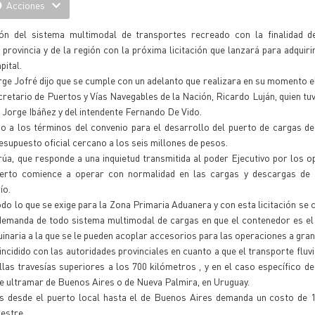
Acciones
ión del sistema multimodal de transportes recreado con la finalidad 
provincia y de la región con la próxima licitación que lanzará para adquiri
pital.
Jorge Jofré dijo que se cumple con un adelanto que realizara en su momento 
secretario de Puertos y Vías Navegables de la Nación, Ricardo Luján, quien tu
o Jorge Ibáñez y del intendente Fernando De Vido.
do a los términos del convenio para el desarrollo del puerto de cargas de
esupuesto oficial cercano a los seis millones de pesos.
grúa, que responde a una inquietud transmitida al poder Ejecutivo por los 
puerto comience a operar con normalidad en las cargas y descargas de 
ío.
do lo que se exige para la Zona Primaria Aduanera y con esta licitación se 
 demanda de todo sistema multimodal de cargas en que el contenedor es e
inaria a la que se le pueden acoplar accesorios para las operaciones a gran
idido con las autoridades provinciales en cuanto a que el transporte fluvi
las travesías superiores a los 700 kilómetros , y en el caso específico 
de ultramar de Buenos Aires o de Nueva Palmira, en Uruguay.
ies desde el puerto local hasta el de Buenos Aires demanda un costo de 
restre.