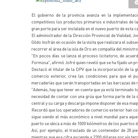
El gobierno de la provincia avanza en la implementac
competitivos los productos primarios e industriales de la 
gran porte para ser instalada en el nuevo puerto de esta ca
El administrador de la Dirección Provincial de Vialidad, 
Gildo Insfrán en ocasión de la visita que realizara el sub
recorrer el área de la isla de Oro en compañía del ministr
"En pocos días se lanza el proceso licitatorio, de acuer
Formosa", afirmó Jofré quien reveló que se ha fijado un pr
Destacó el titular de la DPV que la incorporación de la 
comercio exterior, crea las condiciones para que el 
mercaderías que serán transportadas en las barcazas de r
"Además, hay que tener en cuenta que ya está terminado to
necesidad de contar con una grúa que forma parte de la
central y su carga y descarga impone disponer de esa maqu
Recordó que los operadores de comercio exterior han coinc
sigue siendo el más económico a nivel mundial para aquel
puerto se ubica a más de 1000 kilómetros de los puertos 
Así, por ejemplo, el traslado de un contenedor de 20 p
mientras que esa cifra asciende a 2200 dólares por vía ter