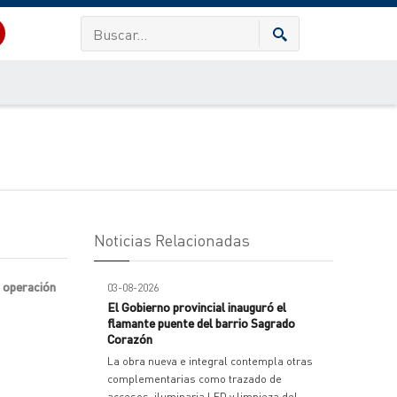
Noticias Relacionadas
a operación
03-08-2026
El Gobierno provincial inauguró el
flamante puente del barrio Sagrado
Corazón
La obra nueva e integral contempla otras
complementarias como trazado de
accesos, iluminaria LED y limpieza del