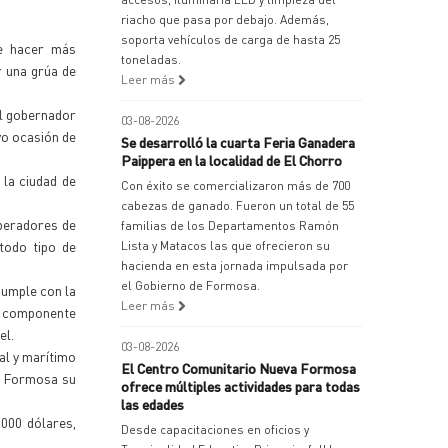
riacho que pasa por debajo. Además,
soporta vehículos de carga de hasta 25
de hacer más
toneladas.
r una grúa de
Leer más
el gobernador
03-08-2026
vo ocasión de
Se desarrolló la cuarta Feria Ganadera
Paippera en la localidad de El Chorro
 la ciudad de
Con éxito se comercializaron más de 700
cabezas de ganado. Fueron un total de 55
operadores de
familias de los Departamentos Ramón
todo tipo de
Lista y Matacos las que ofrecieron su
hacienda en esta jornada impulsada por
el Gobierno de Formosa.
cumple con la
Leer más
l componente
el.
03-08-2026
al y marítimo
El Centro Comunitario Nueva Formosa
de Formosa su
ofrece múltiples actividades para todas
las edades
1000 dólares,
Desde capacitaciones en oficios y