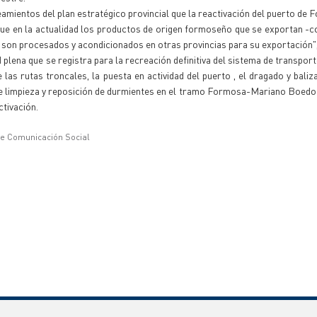
amientos del plan estratégico provincial que la reactivación del puerto de 
 que en la actualidad los productos de origen formoseño que se exportan -
- son procesados y acondicionados en otras provincias para su exportación"
d plena que se registra para la recreación definitiva del sistema de transpor
as rutas troncales, la puesta en actividad del puerto , el dragado y baliz
de limpieza y reposición de durmientes en el tramo Formosa-Mariano Boedo
ctivación.
de Comunicación Social