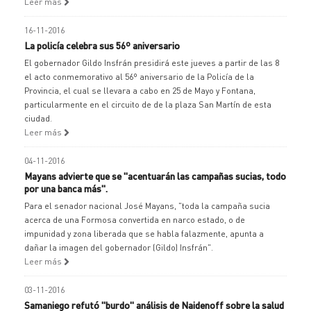
Leer más
16-11-2016
La policía celebra sus 56º aniversario
El gobernador Gildo Insfrán presidirá este jueves a partir de las 8
el acto conmemorativo al 56º aniversario de la Policía de la
Provincia, el cual se llevara a cabo en 25 de Mayo y Fontana,
particularmente en el circuito de de la plaza San Martín de esta
ciudad.
Leer más
04-11-2016
Mayans advierte que se "acentuarán las campañas sucias, todo
por una banca más".
Para el senador nacional José Mayans, "toda la campaña sucia
acerca de una Formosa convertida en narco estado, o de
impunidad y zona liberada que se habla falazmente, apunta a
dañar la imagen del gobernador (Gildo) Insfrán".
Leer más
03-11-2016
Samaniego refutó "burdo" análisis de Naidenoff sobre la salud