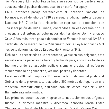
río Paraguay. El riacho Pilagá hace su recorrido de oeste a este,
atravesando el pueblo, desembocando en el río Paraguay.
En el entonces paraje perteneciente al Territorio Nacional de
Formosa, el 24 de julio de 1910 se inaugura oficialmente la Escuela
Nacional Nº 17 (en la foto histórica se representa la ocasión) con
una inscripción de 102 alumnos, contándose en esa ocasión con la
presencia del entonces gobernador del territorio Don Francisco
Cruz. Años más tarde pasa a denominarse Escuela Nacional Nº 12, a
partir del 25 de marzo de 1969 dispuesto por la Ley Nacional 17.591
recibe la denominación de Escuela de Frontera Nº 2.
Debido a la precariedad que presentaba, ya que en sus orígenes, esta
escuela era de paredes de barro y techo de paja, años más tarde se
fue mejorando su aspecto edilicio siempre gracias al esfuerzo
mancomunado de ganaderos, vecinos, padres y docentes.
En el año 2000, al cumplirse 100 años de la fundación del pueblo, el
Gobierno de la provincia, la trasladó a 300 metros del lugar con una
moderna infraestructura, equipada con biblioteca escolar y una
flamante sala informática.
Los primeros docentes que integraron la institución en sus orígenes
fueron: la primera maestra y directora, señorita María Ester
Chamorro, Julia A. de Maferrer, Domingo Cabral, Ramón Castillo,