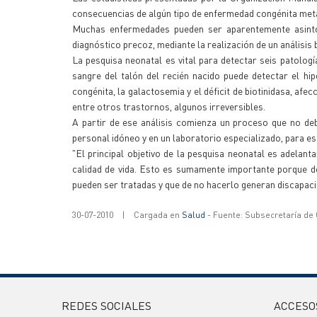
consecuencias de algún tipo de enfermedad congénita metab
Muchas enfermedades pueden ser aparentemente asintomá
diagnóstico precoz, mediante la realización de un análisis 
La pesquisa neonatal es vital para detectar seis patolog
sangre del talón del recién nacido puede detectar el hipot
congénita, la galactosemia y el déficit de biotinidasa, af
entre otros trastornos, algunos irreversibles.
A partir de ese análisis comienza un proceso que no de
personal idóneo y en un laboratorio especializado, para e
"El principal objetivo de la pesquisa neonatal es adelan
calidad de vida. Esto es sumamente importante porque
pueden ser tratadas y que de no hacerlo generan discapacid
30-07-2010
|
Cargada en
Salud
- Fuente: Subsecretaría de
REDES SOCIALES
ACCESO