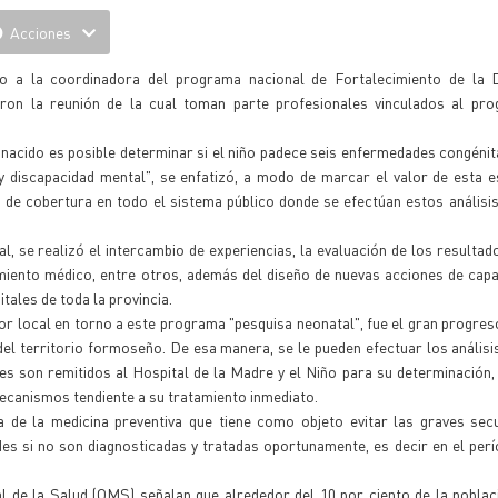
Acciones
o a la coordinadora del programa nacional de Fortalecimiento de la 
ron la reunión de la cual toman parte profesionales vinculados al pro
 nacido es posible determinar si el niño padece seis enfermedades congénit
y discapacidad mental", se enfatizó, a modo de marcar el valor de esta e
de cobertura en todo el sistema público donde se efectúan estos análisis
l, se realizó el intercambio de experiencias, la evaluación de los resultad
miento médico, entre otros, además del diseño de nuevas acciones de capa
tales de toda la provincia.
bor local en torno a este programa "pesquisa neonatal", fue el gran progres
 del territorio formoseño. De esa manera, se le pueden efectuar los análisi
les son remitidos al Hospital de la Madre y el Niño para su determinación,
mecanismos tendiente a su tratamiento inmediato.
 de la medicina preventiva que tiene como objeto evitar las graves secu
s si no son diagnosticadas y tratadas oportunamente, es decir en el per
l de la Salud (OMS) señalan que alrededor del 10 por ciento de la poblac