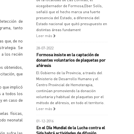
vicegobernador de Formosa,Eber Solís,
señaló que el hecho marca una fuerte
presencia del Estado, a diferencia del
Detección de
Estado nacional que quitó presupuesto en
grama, tanto
distintas áreas fundament
Leer más
as que, de no
strategia. Se
28-07-2022
 a los recién
Formosa insiste en la captación de
donantes voluntarios de plaquetas por
aféresis
os obtenidos,
El Gobierno de la Provincia, a través del
citación, que
Ministerio de Desarrollo Humano y el
Centro Provincial de Hemoterapia,
o que implicó
continúan promoviendo la donación
s a todos los
voluntaria y habitual de plaquetas por el
 y en caso de
método de aféresis, en todo el territorio.
Leer más
elas físicas,
íodo neonatal
01-12-2016
En el Día Mundial de la Lucha contra el
ión sufre las
Sida habrá actividades de difusión