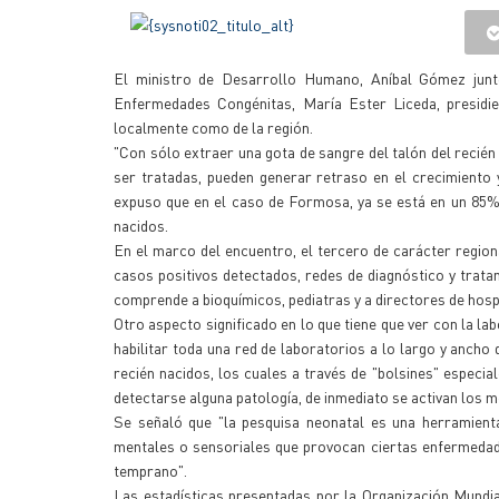
El ministro de Desarrollo Humano, Aníbal Gómez junt
Enfermedades Congénitas, María Ester Liceda, presidie
localmente como de la región.
"Con sólo extraer una gota de sangre del talón del recién
ser tratadas, pueden generar retraso en el crecimiento 
expuso que en el caso de Formosa, ya se está en un 85% 
nacidos.
En el marco del encuentro, el tercero de carácter regiona
casos positivos detectados, redes de diagnóstico y trata
comprende a bioquímicos, pediatras y a directores de hospi
Otro aspecto significado en lo que tiene que ver con la la
habilitar toda una red de laboratorios a lo largo y ancho
recién nacidos, los cuales a través de "bolsines" especia
detectarse alguna patología, de inmediato se activan los 
Se señaló que "la pesquisa neonatal es una herramienta
mentales o sensoriales que provocan ciertas enfermedade
temprano".
Las estadísticas presentadas por la Organización Mundia