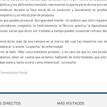
ólica y los deficientes mentales representan la quinta parte de ese porcen
ticas durante la fase inicial de su evolución y únicamente es posible
bioquímico y un eficaz plan de pesquisa.
ías que pueden provocar discapacidad mental. Un análisis que sólo requier
iroidismo congénito, la fenilcetonuria, la fibrosis quística, la hiperplasi
ecciones serias que de no ser tratadas a tiempo pueden ocasionar retraso del
bería durar más de una semana en el marco del cual las muestras son an
stablecer si existe "sospecha" de enfermedad.
tarse al daño. Más concretamente prevenir; y en caso de que no sea posibl
 debemos tener en cuenta que estamos hablando de enfermedades que afo
ad severa, tanto motriz como intelectual", se insistió.
 Comunicación Social
S DIRECTOS
MÁS VISITADOS