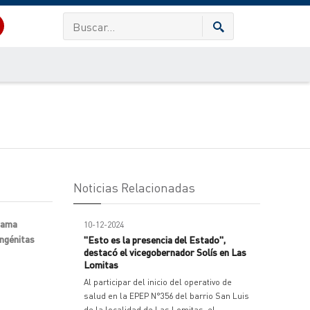
Noticias Relacionadas
grama
10-12-2024
ongénitas
"Esto es la presencia del Estado",
destacó el vicegobernador Solís en Las
Lomitas
Al participar del inicio del operativo de
salud en la EPEP N°356 del barrio San Luis
de la localidad de Las Lomitas, el