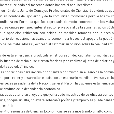
lantar el reinado del mercado donde impera el neoliberalismo.
 reunión de la Junta de Consejos Profesionales de Ciencias Económicas qu
itud en nombre del gobierno y de la comunidad formoseña porque los 24 c
confianza en Formosa que fue expresada de modo concreto por los visita
rofesionales pertenecientes al sector privado y al de la administración públi
 la oposición criticaron con acidez las medidas tomadas por la preside
iterio de reaccionar activando la economía a través del apoyo a la gestió
o de los trabajadores", expresó al retomar su opinión sobre la realidad actua
 de esta emergencia producida en el corazón del capitalismo mundial ap
 fuentes de trabajo, se cierran fábricas y se realizan ajustes de salarios y
de la sociedad", indicó.
ar las condiciones para imprimir confianza y optimismo en el seno de la comun
no por crecer y desarrollar el país con un escenario mundial adverso y en b
tres veces presidente de la Nación , general Perón, hay quienes están empeci
 se profundice la dependencia económica.
ial es apostar a un proyecto que ya ha dado muestras de su eficacia por los
ca, porque sin ella, no existe soberanía política y tampoco se puede pensar 
, resaltó.
ejos Profesionales de Ciencias Económicas se está mostrando un alto comp