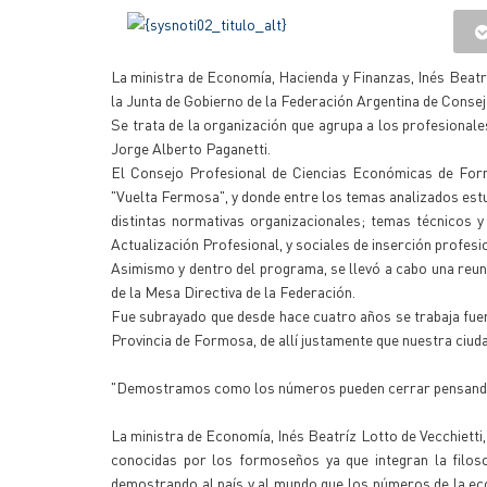
La ministra de Economía, Hacienda y Finanzas, Inés Beatriz
la Junta de Gobierno de la Federación Argentina de Conse
Se trata de la organización que agrupa a los profesionale
Jorge Alberto Paganetti.
El Consejo Profesional de Ciencias Económicas de For
"Vuelta Fermosa", y donde entre los temas analizados estu
distintas normativas organizacionales; temas técnicos y 
Actualización Profesional, y sociales de inserción profesi
Asimismo y dentro del programa, se llevó a cabo una reun
de la Mesa Directiva de la Federación.
Fue subrayado que desde hace cuatro años se trabaja fuer
Provincia de Formosa, de allí justamente que nuestra ciud
"Demostramos como los números pueden cerrar pensando
La ministra de Economía, Inés Beatríz Lotto de Vecchietti,
conocidas por los formoseños ya que integran la filoso
demostrando al país y al mundo que los números de la ec