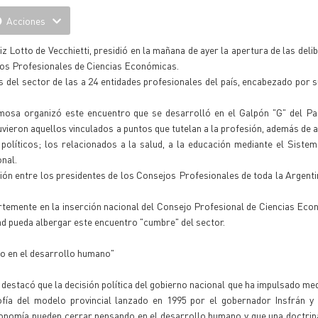
Acciones
 Lotto de Vecchietti, presidió en la mañana de ayer la apertura de las deli
jos Profesionales de Ciencias Económicas.
s del sector de las a 24 entidades profesionales del país, encabezado por s
mosa organizó este encuentro que se desarrolló en el Galpón "G" del P
vieron aquellos vinculados a puntos que tutelan a la profesión, además de a
políticos; los relacionados a la salud, a la educación mediante el Siste
onal.
ión entre los presidentes de los Consejos Profesionales de toda la Argenti
temente en la inserción nacional del Consejo Profesional de Ciencias Eco
ad pueda albergar este encuentro "cumbre" del sector.
 en el desarrollo humano"
 destacó que la decisión política del gobierno nacional que ha impulsado me
fía del modelo provincial lanzado en 1995 por el gobernador Insfrán y 
onomía pueden cerrar pensando en el desarrollo humano y que una doctrin