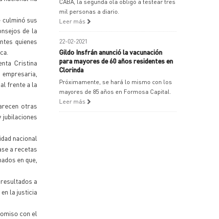
CABA, la segunda ola obligó a testear tres
mil personas a diario.
e culminó sus
Leer más
onsejos de la
ntes quienes
22-02-2021
ca.
Gildo Insfrán anunció la vacunación
para mayores de 60 años residentes en
nta Cristina
Clorinda
n empresaria,
Próximamente, se hará lo mismo con los
l frente a la
mayores de 85 años en Formosa Capital.
Leer más
arecen otras
 jubilaciones
idad nacional
ase a recetas
nados en que,
 resultados a
en la justicia
romiso con el