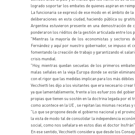
logrado soportar los embates de quienes aspiran en reimp
La funcionaria se expresó de ese modo en el ámbito de la
deliberaciones en esta ciudad, haciendo pública su grat
Argentina estuvieron presente en una demostración de 
ponderaron los réditos de la gestión articulada entre los p
"Mientras la mayoría de los economistas y sectores de
Fernández y aquí por nuestro gobernador, se impuso el cr
fomentando la creación de trabajo y garantizando el salari
crisis mundial.
"Hoy, mientras quedan secuelas de los primeros embates
malas señales en la vieja Europa donde se están eliminando
con el rigor que las medidas implican para los más débiles 
Vecchietti les dijo a los visitantes que era necesario cre
ya que lamentablemente, frente a los esfuerzos del gobier
propias que tienen su sostén en la doctrina legada por el 
como acontece en la UE , se repitan las mismas recetas y
"Lo que se propone desde el gobierno nacional y el provinc
la vista de modo tal de consolidar la independencia económi
social, como nos señalara en estos días el doctor Insfrán"
En ese sentido, Vecchietti considera que desde los Cons