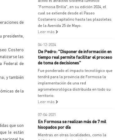
activó el atractivo sistema lumínico
"Formosa Brilla", en su edición 2024, el
cual se extiende desde el Paseo
Costanero capitalino hasta las plazoletas
beraciones de
de la Avenida 25 de Mayo.
Leer más
u presidente,
04-12-2024
aseo Costero
De Pedro: "Disponer de información en
nalizarse las
tiempo real permite facilitar el proceso
de toma de decisiones"
ma Federal de
Fue ponderado el impacto tecnológico que
na; y también
tendrá para la provincia de Formosa la
implementación de una red
agrometeorológica distribuida en todo su
nómicas de la
territorio.
Leer más
07-04-2021
En Formosa se realizan más de 7 mil
didas que son
hisopados por día
que le están
Mientras en otras localidades, como la
a nacional ha