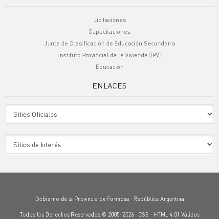
Licitaciones
Capacitaciones
Junta de Clasificación de Educación Secundaria
Instituto Provincial de la Vivienda (IPV)
Educación
ENLACES
Sitio Oficiales
Sitio de Interes
Gobierno de la Provincia de Formosa · República Argentina
Todos los Derechos Reservados © 2005-2026 ·
CSS
-
HTML 4.01
Válidos