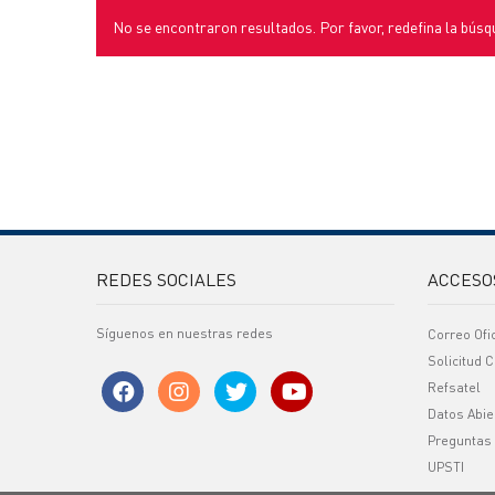
No se encontraron resultados. Por favor, redefina la búsq
REDES SOCIALES
ACCESO
Síguenos en nuestras redes
Correo Ofi
Solicitud C
Refsatel
Datos Abie
Preguntas
UPSTI