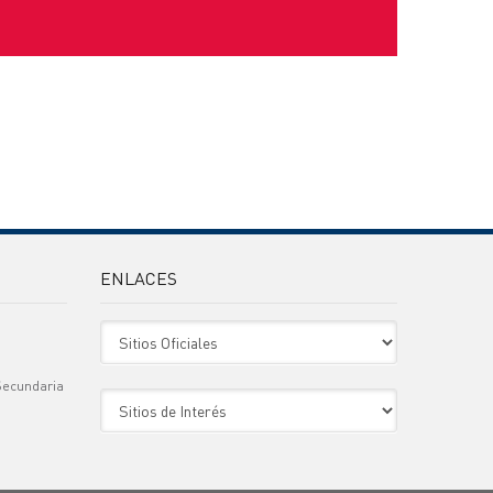
ENLACES
Sitio Oficiales
Secundaria
Sitio de Interes
)