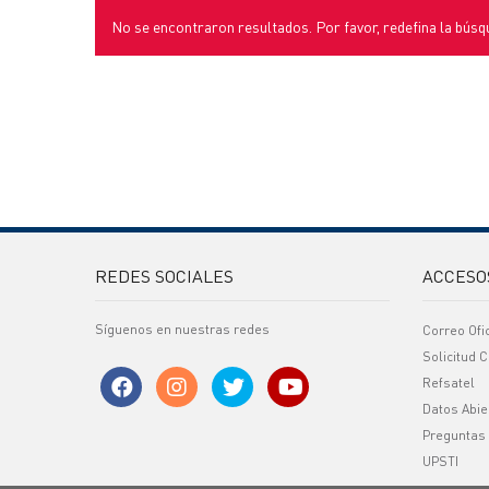
No se encontraron resultados. Por favor, redefina la búsq
REDES SOCIALES
ACCESO
Síguenos en nuestras redes
Correo Ofi
Solicitud C
Refsatel
Datos Abie
Preguntas
UPSTI