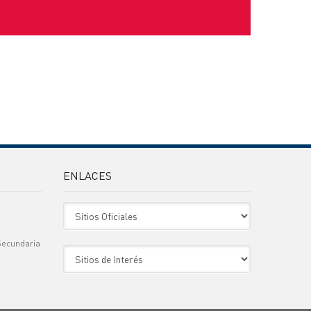
ENLACES
Sitio Oficiales
Secundaria
Sitio de Interes
)