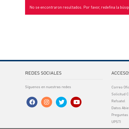
No se encontraron resultados. Por favor, redefina la búsq
REDES SOCIALES
ACCESO
Síguenos en nuestras redes
Correo Ofi
Solicitud C
Refsatel
Datos Abie
Preguntas
UPSTI