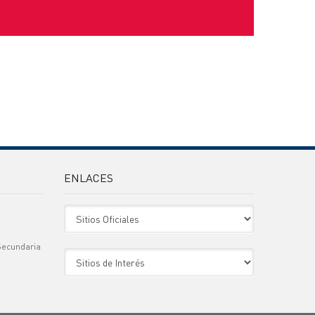
ENLACES
Sitio Oficiales
Secundaria
Sitio de Interes
)