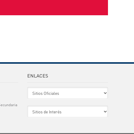
ENLACES
Sitio Oficiales
Secundaria
Sitio de Interes
)