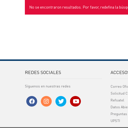
No se encontraron resultados. Por favor, redefina la búsq
REDES SOCIALES
ACCESO
Síguenos en nuestras redes
Correo Ofi
Solicitud C
Refsatel
Datos Abie
Preguntas
UPSTI