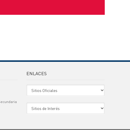
ENLACES
Sitio Oficiales
Secundaria
Sitio de Interes
)