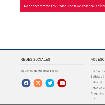
No se encontraron resultados. Por favor, redefina la búsq
REDES SOCIALES
ACCESO
Síguenos en nuestras redes
Correo Ofi
Solicitud C
Refsatel
Datos Abie
Preguntas
UPSTI