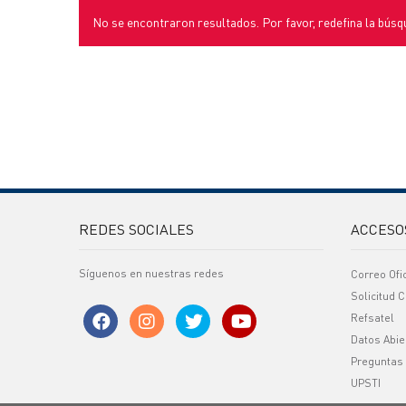
No se encontraron resultados. Por favor, redefina la búsq
REDES SOCIALES
ACCESO
Síguenos en nuestras redes
Correo Ofi
Solicitud C
Refsatel
Datos Abie
Preguntas
UPSTI