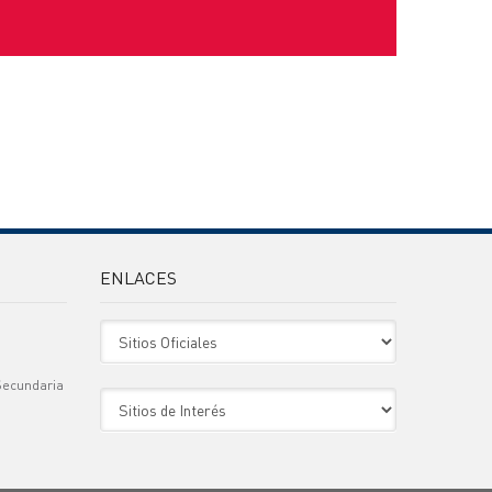
ENLACES
Sitio Oficiales
Secundaria
Sitio de Interes
)