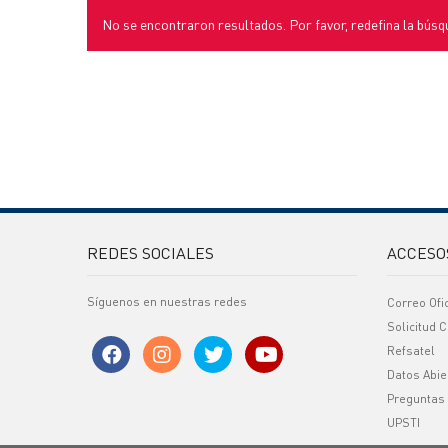
No se encontraron resultados. Por favor, redefina la búsq
REDES SOCIALES
ACCESO
Síguenos en nuestras redes
Correo Ofi
Solicitud C
Refsatel
Datos Abie
Preguntas
UPSTI