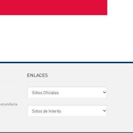
ENLACES
Sitio Oficiales
Secundaria
Sitio de Interes
)