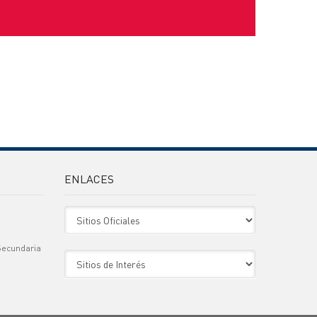
ENLACES
Sitio Oficiales
Secundaria
Sitio de Interes
)