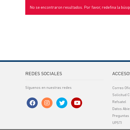
No se encontraron resultados. Por favor, redefina la búsq
REDES SOCIALES
ACCESO
Síguenos en nuestras redes
Correo Ofi
Solicitud C
Refsatel
Datos Abie
Preguntas
UPSTI