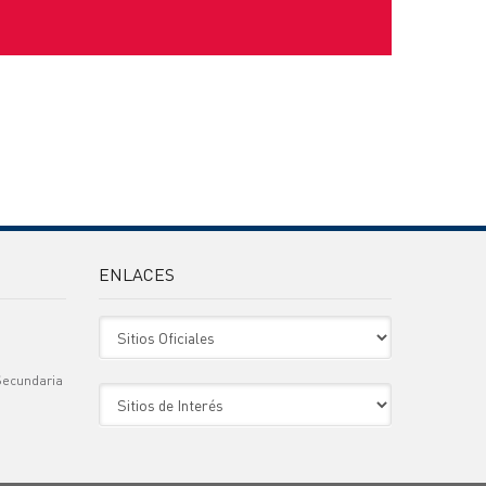
ENLACES
Sitio Oficiales
Secundaria
Sitio de Interes
)