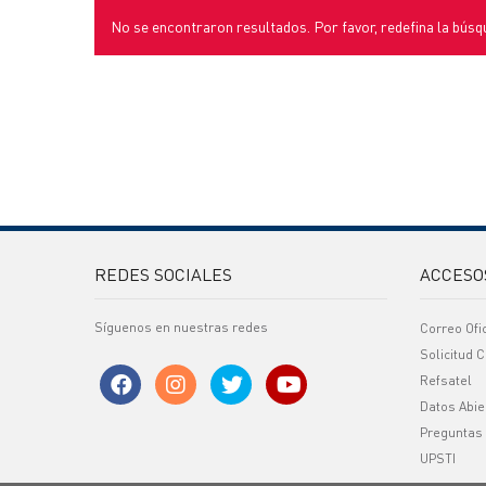
No se encontraron resultados. Por favor, redefina la búsq
REDES SOCIALES
ACCESO
Síguenos en nuestras redes
Correo Ofi
Solicitud C
Refsatel
Datos Abie
Preguntas
UPSTI