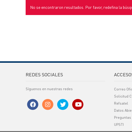
No se encontraron resultados. Por favor, redefina la búsq
REDES SOCIALES
ACCESO
Síguenos en nuestras redes
Correo Ofi
Solicitud C
Refsatel
Datos Abie
Preguntas
UPSTI