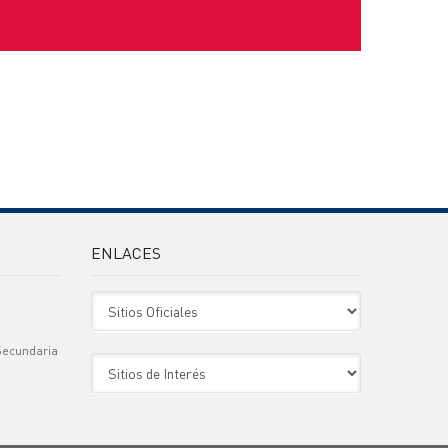
ENLACES
Sitio Oficiales
Secundaria
Sitio de Interes
)