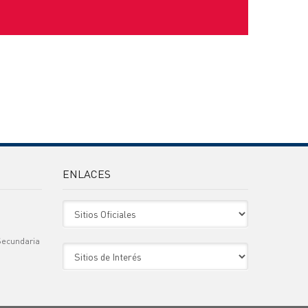
ENLACES
Sitio Oficiales
Secundaria
Sitio de Interes
)