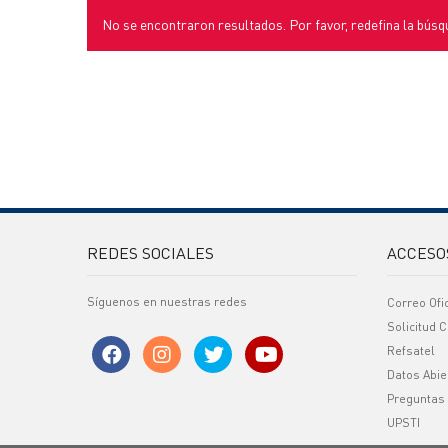
No se encontraron resultados. Por favor, redefina la búsq
REDES SOCIALES
ACCESO
Síguenos en nuestras redes
Correo Ofi
Solicitud C
Refsatel
Datos Abie
Preguntas
UPSTI