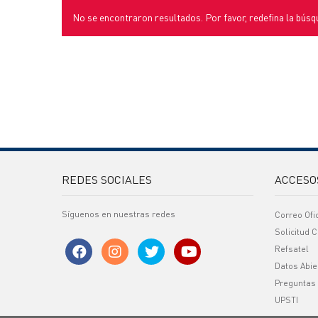
No se encontraron resultados. Por favor, redefina la búsq
REDES SOCIALES
ACCESO
Síguenos en nuestras redes
Correo Ofi
Solicitud C
Refsatel
Datos Abie
Preguntas
UPSTI