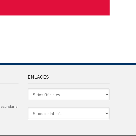
ENLACES
Sitio Oficiales
Secundaria
Sitio de Interes
)