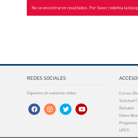
No se encontraron resultados. Por favor, redefina la búsq
REDES SOCIALES
ACCESO
Síguenos en nuestras redes
Correo Ofi
Solicitud C
Refsatel
Datos Abie
Preguntas
UPSTI