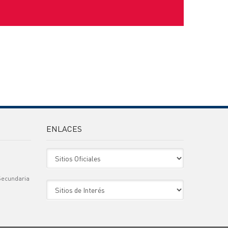
ENLACES
Sitio Oficiales
Secundaria
Sitio de Interes
)