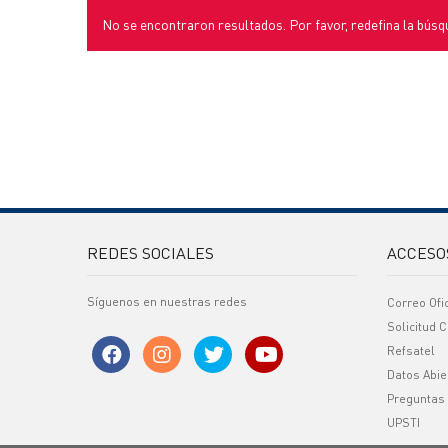
No se encontraron resultados. Por favor, redefina la búsq
REDES SOCIALES
ACCESO
Síguenos en nuestras redes
Correo Ofi
Solicitud C
Refsatel
Datos Abie
Preguntas
UPSTI