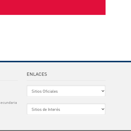
ENLACES
Sitio Oficiales
Secundaria
Sitio de Interes
)