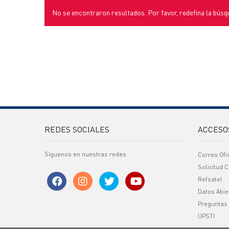
No se encontraron resultados. Por favor, redefina la búsq
REDES SOCIALES
ACCESO
Síguenos en nuestras redes
Correo Ofi
Solicitud C
Refsatel
Datos Abie
Preguntas
UPSTI