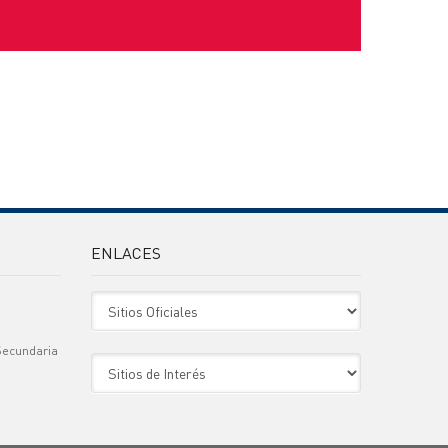
ENLACES
Sitio Oficiales
Secundaria
Sitio de Interes
)