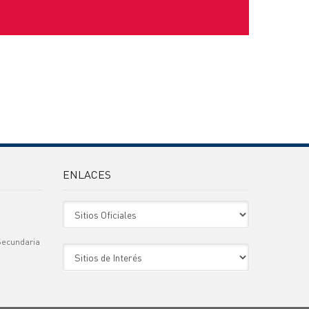
ENLACES
Sitio Oficiales
Secundaria
Sitio de Interes
)