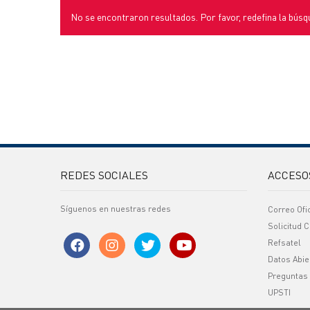
No se encontraron resultados. Por favor, redefina la búsq
REDES SOCIALES
ACCESO
Síguenos en nuestras redes
Correo Ofi
Solicitud C
Refsatel
Datos Abie
Preguntas
UPSTI