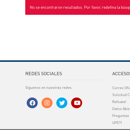
No se encontraron resultados. Por favor, redefina la búsq
REDES SOCIALES
ACCESO
Síguenos en nuestras redes
Correo Ofi
Solicitud C
Refsatel
Datos Abie
Preguntas
UPSTI