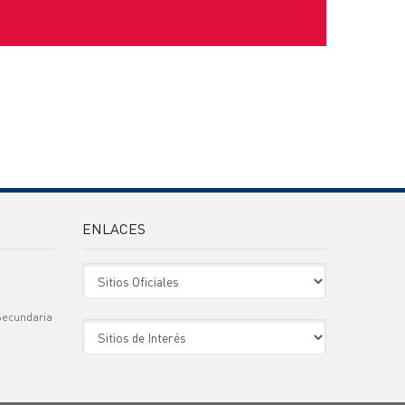
ENLACES
Sitio Oficiales
Secundaria
Sitio de Interes
)