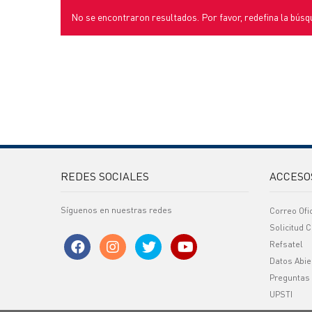
No se encontraron resultados. Por favor, redefina la búsq
REDES SOCIALES
ACCESO
Síguenos en nuestras redes
Correo Ofi
Solicitud C
Refsatel
Datos Abie
Preguntas
UPSTI