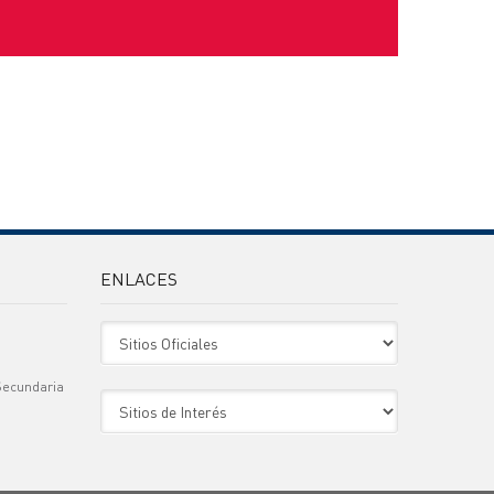
ENLACES
Sitio Oficiales
Secundaria
Sitio de Interes
)