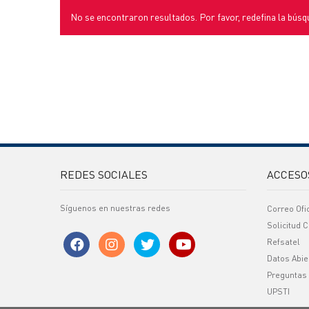
No se encontraron resultados. Por favor, redefina la búsq
REDES SOCIALES
ACCESO
Síguenos en nuestras redes
Correo Ofi
Solicitud C
Refsatel
Datos Abie
Preguntas
UPSTI