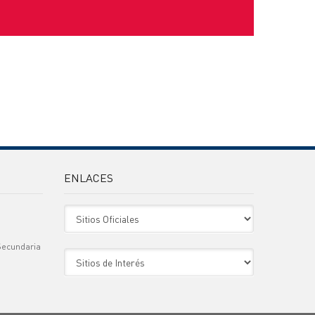
ENLACES
Sitio Oficiales
Secundaria
Sitio de Interes
)