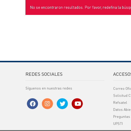
No se encontraron resultados. Por favor, redefina la búsq
REDES SOCIALES
ACCESO
Síguenos en nuestras redes
Correo Ofi
Solicitud C
Refsatel
Datos Abie
Preguntas
UPSTI