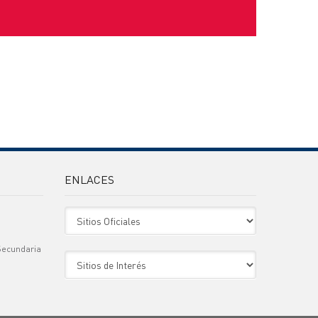
ENLACES
Sitio Oficiales
Secundaria
Sitio de Interes
)