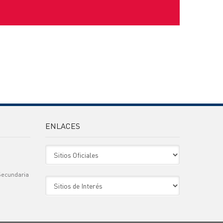
ENLACES
Sitio Oficiales
Secundaria
Sitio de Interes
)