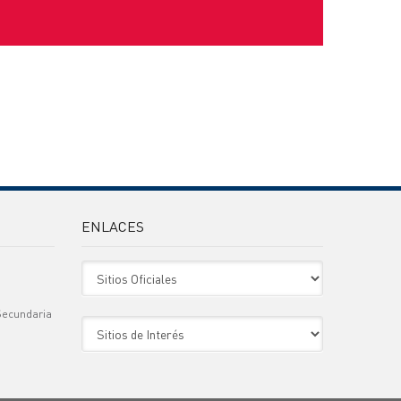
ENLACES
Sitio Oficiales
Secundaria
Sitio de Interes
)