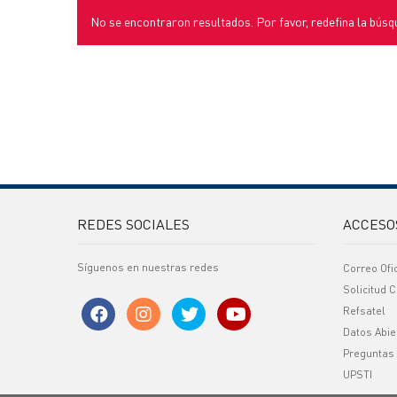
No se encontraron resultados. Por favor, redefina la búsq
REDES SOCIALES
ACCESO
Síguenos en nuestras redes
Correo Ofi
Solicitud C
Refsatel
Datos Abie
Preguntas
UPSTI